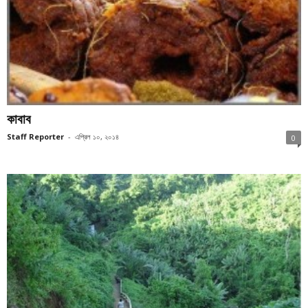
কাবাব
Staff Reporter
-
এপ্রিল ১০, ২০১৪
0