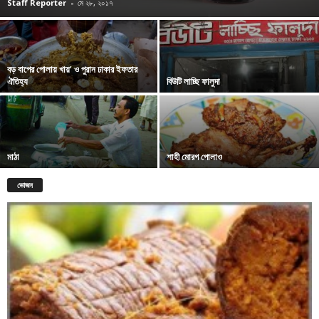
Staff Reporter
-
মে ২৮, ২০১৭
বড় বাপের পোলায় খায়’ ও পুরান ঢাকার ইফতার
ঐতিহ্য
বিউটি লাচ্ছি ফালুদা
মাঠা
শাহী মোরগ পোলাও
ভোজন