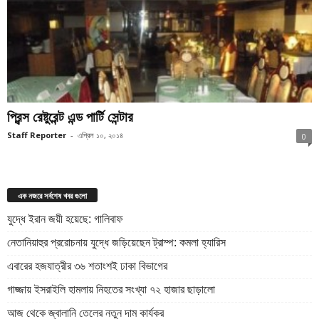
প্রিন্স রেষ্টুরেন্ট এন্ড পার্টি সেন্টার
Staff Reporter
-
এপ্রিল ১০, ২০১৪
0
এক নজরে সর্বশেষ খবর গুলো
যুদ্ধে ইরান জয়ী হয়েছে: গালিবাফ
নেতানিয়াহুর প্ররোচনায় যুদ্ধে জড়িয়েছেন ট্রাম্প: কমলা হ্যারিস
এবারের হজযাত্রীর ৩৬ শতাংশই ঢাকা বিভাগের
গাজ্জায় ইসরাইলি হামলায় নিহতের সংখ্যা ৭২ হাজার ছাড়ালো
আজ থেকে জ্বালানি তেলের নতুন দাম কার্যকর