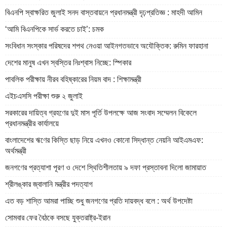
বিএনপি স্বাক্ষরিত জুলাই সনদ বাস্তবায়নে প্রধানমন্ত্রী দৃঢ়প্রতিজ্ঞ : মাহদী আমিন
‘আমি বিএনপিকে সার্ভ করতে চাই’: চমক
সংবিধান সংস্কার পরিষদের শপথ নেওয়া আইনগতভাবে অযৌক্তিক: রুমিন ফারহানা
দেশের মানুষ এখন স্বস্তির নিঃশ্বাস নিচ্ছে: স্পিকার
পাবলিক পরীক্ষায় নীরব বহিষ্কারের নিয়ম বাদ : শিক্ষামন্ত্রী
এইচএসসি পরীক্ষা শুরু ২ জুলাই
সরকারের দায়িত্ব গ্রহণের দুই মাস পূর্তি উপলক্ষে আজ সংবাদ সম্মেলন বিকেলে
প্রধানমন্ত্রীর কার্যালয়ে
বাংলাদেশের ঋণের কিস্তি ছাড় নিয়ে এখনও কোনো সিদ্ধান্ত নেয়নি আইএমএফ:
অর্থমন্ত্রী
জনগণের প্রত্যাশা পূরণ ও দেশে স্থিতিশীলতায় ৯ দফা প্রস্তাবনা দিলো জামায়াত
শ্রীলঙ্কার জ্বালানি মন্ত্রীর পদত্যাগ
এত বড় শাস্তি আমরা পাচ্ছি শুধু জনগণের প্রতি দায়বদ্ধ বলে : অর্থ উপদেষ্টা
সোমবার ফের বৈঠকে বসছে যুক্তরাষ্ট্র-ইরান