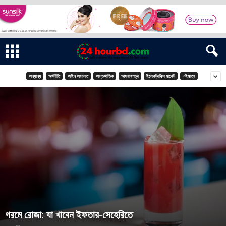
অন্যান্য
অর্থনীতি
আইন আদালত
আন্তর্জাতিক
আসবাবপত্র
ইলেকট্রনিক্স মার্কেট
এইমাত্র
গরমে রোজা: যা খাবেন ইফতার-সেহেরিতে