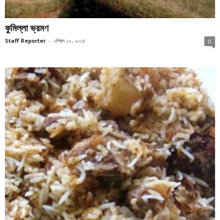
কুমিল্লা ভ্রমণ
Staff Reporter
-
এপ্রিল ১০, ২০১৪
0