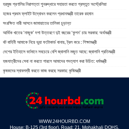
হরমুজ প্রণালির নিরাপত্তা পুনরুদ্ধারে সহায়তা করতে প্রস্তুত অস্ট্রেলিয়া
হজের প্রথম ফ্লাইট উদ্বোধন করলেন প্রধানমন্ত্রী তারেক রহমান
সংরক্ষিত নারী আসনে জামায়াতের তালিকা চূড়ান্ত
আর্থিক খাতের ‘নাজুক’ দশা উত্তরণে দুই বছরের ‘কুশন’ চায় সরকার: অর্থমন্ত্রী
বট বাহিনী আমাকে নিয়ে ভুয়া ফটোকার্ড বানায়, ট্রল করে : শিক্ষামন্ত্রী
দেশের ইতিহাসে বর্তমানে সবচেয়ে বেশি জ্বালানি মজুত আছে: জ্বালানি প্রতিমন্ত্রী
হজযাত্রীদের সেবা না করতে পারলে আমাদের পদত্যাগ করা উচিত: ধর্মমন্ত্রী
কৃষকদের স্বাবলম্বী করতে কাজ করছে সরকার: কৃষিমন্ত্রী
WWW.24HOURBD.COM
House: B-125 (3rd floor), Road: 21, Mohakhali DOHS,