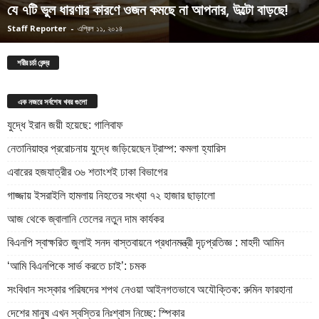
যে ৭টি ভুল ধারণার কারণে ওজন কমছে না আপনার, উল্টো বাড়ছে!
Staff Reporter
-
এপ্রিল ১১, ২০১৪
শরীর চর্চা কেন্দ্র
এক নজরে সর্বশেষ খবর গুলো
যুদ্ধে ইরান জয়ী হয়েছে: গালিবাফ
নেতানিয়াহুর প্ররোচনায় যুদ্ধে জড়িয়েছেন ট্রাম্প: কমলা হ্যারিস
এবারের হজযাত্রীর ৩৬ শতাংশই ঢাকা বিভাগের
গাজ্জায় ইসরাইলি হামলায় নিহতের সংখ্যা ৭২ হাজার ছাড়ালো
আজ থেকে জ্বালানি তেলের নতুন দাম কার্যকর
বিএনপি স্বাক্ষরিত জুলাই সনদ বাস্তবায়নে প্রধানমন্ত্রী দৃঢ়প্রতিজ্ঞ : মাহদী আমিন
‘আমি বিএনপিকে সার্ভ করতে চাই’: চমক
সংবিধান সংস্কার পরিষদের শপথ নেওয়া আইনগতভাবে অযৌক্তিক: রুমিন ফারহানা
দেশের মানুষ এখন স্বস্তির নিঃশ্বাস নিচ্ছে: স্পিকার