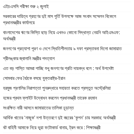
এইচএসসি পরীক্ষা শুরু ২ জুলাই
সরকারের দায়িত্ব গ্রহণের দুই মাস পূর্তি উপলক্ষে আজ সংবাদ সম্মেলন বিকেলে
প্রধানমন্ত্রীর কার্যালয়ে
বাংলাদেশের ঋণের কিস্তি ছাড় নিয়ে এখনও কোনো সিদ্ধান্ত নেয়নি আইএমএফ:
অর্থমন্ত্রী
জনগণের প্রত্যাশা পূরণ ও দেশে স্থিতিশীলতায় ৯ দফা প্রস্তাবনা দিলো জামায়াত
শ্রীলঙ্কার জ্বালানি মন্ত্রীর পদত্যাগ
এত বড় শাস্তি আমরা পাচ্ছি শুধু জনগণের প্রতি দায়বদ্ধ বলে : অর্থ উপদেষ্টা
সোমবার ফের বৈঠকে বসছে যুক্তরাষ্ট্র-ইরান
হরমুজ প্রণালির নিরাপত্তা পুনরুদ্ধারে সহায়তা করতে প্রস্তুত অস্ট্রেলিয়া
হজের প্রথম ফ্লাইট উদ্বোধন করলেন প্রধানমন্ত্রী তারেক রহমান
সংরক্ষিত নারী আসনে জামায়াতের তালিকা চূড়ান্ত
আর্থিক খাতের ‘নাজুক’ দশা উত্তরণে দুই বছরের ‘কুশন’ চায় সরকার: অর্থমন্ত্রী
বট বাহিনী আমাকে নিয়ে ভুয়া ফটোকার্ড বানায়, ট্রল করে : শিক্ষামন্ত্রী