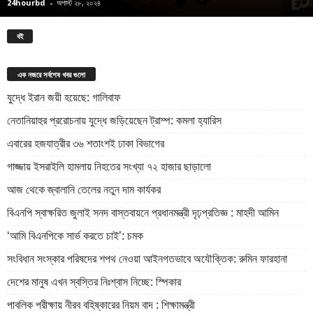
24hourbd
-
অগাস্ট ২৮, ২০২৪
বই
এক নজরে সর্বশেষ খবর গুলো
যুদ্ধে ইরান জয়ী হয়েছে: গালিবাফ
নেতানিয়াহুর প্ররোচনায় যুদ্ধে জড়িয়েছেন ট্রাম্প: কমলা হ্যারিস
এবারের হজযাত্রীর ৩৬ শতাংশই ঢাকা বিভাগের
গাজ্জায় ইসরাইলি হামলায় নিহতের সংখ্যা ৭২ হাজার ছাড়ালো
আজ থেকে জ্বালানি তেলের নতুন দাম কার্যকর
বিএনপি স্বাক্ষরিত জুলাই সনদ বাস্তবায়নে প্রধানমন্ত্রী দৃঢ়প্রতিজ্ঞ : মাহদী আমিন
‘আমি বিএনপিকে সার্ভ করতে চাই’: চমক
সংবিধান সংস্কার পরিষদের শপথ নেওয়া আইনগতভাবে অযৌক্তিক: রুমিন ফারহানা
দেশের মানুষ এখন স্বস্তির নিঃশ্বাস নিচ্ছে: স্পিকার
পাবলিক পরীক্ষায় নীরব বহিষ্কারের নিয়ম বাদ : শিক্ষামন্ত্রী