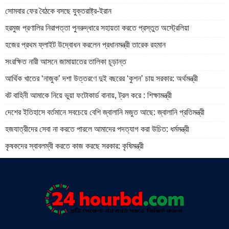
সোমবার ফের বৈঠকে বসছে যুক্তরাষ্ট্র-ইরান
হরমুজ প্রণালির নিরাপত্তা পুনরুদ্ধারে সহায়তা করতে প্রস্তুত অস্ট্রেলিয়া
হজের প্রথম ফ্লাইট উদ্বোধন করলেন প্রধানমন্ত্রী তারেক রহমান
সংরক্ষিত নারী আসনে জামায়াতের তালিকা চূড়ান্ত
আর্থিক খাতের ‘নাজুক’ দশা উত্তরণে দুই বছরের ‘কুশন’ চায় সরকার: অর্থমন্ত্রী
বট বাহিনী আমাকে নিয়ে ভুয়া ফটোকার্ড বানায়, ট্রল করে : শিক্ষামন্ত্রী
দেশের ইতিহাসে বর্তমানে সবচেয়ে বেশি জ্বালানি মজুত আছে: জ্বালানি প্রতিমন্ত্রী
হজযাত্রীদের সেবা না করতে পারলে আমাদের পদত্যাগ করা উচিত: ধর্মমন্ত্রী
কৃষকদের স্বাবলম্বী করতে কাজ করছে সরকার: কৃষিমন্ত্রী