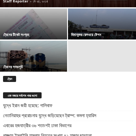
Staff Reporter
-
মে ২৫, ২০১৪
ট্রেনের টিকেট সংগ্রহ
বিমানবন্দর রেলওয়ে ষ্টেশন
ট্রেনের সময়সূচি
ট্রেন
এক নজরে সর্বশেষ খবর গুলো
যুদ্ধে ইরান জয়ী হয়েছে: গালিবাফ
নেতানিয়াহুর প্ররোচনায় যুদ্ধে জড়িয়েছেন ট্রাম্প: কমলা হ্যারিস
এবারের হজযাত্রীর ৩৬ শতাংশই ঢাকা বিভাগের
গাজ্জায় ইসরাইলি হামলায় নিহতের সংখ্যা ৭২ হাজার ছাড়ালো