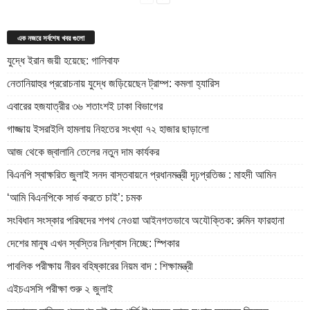
এক নজরে সর্বশেষ খবর গুলো
যুদ্ধে ইরান জয়ী হয়েছে: গালিবাফ
নেতানিয়াহুর প্ররোচনায় যুদ্ধে জড়িয়েছেন ট্রাম্প: কমলা হ্যারিস
এবারের হজযাত্রীর ৩৬ শতাংশই ঢাকা বিভাগের
গাজ্জায় ইসরাইলি হামলায় নিহতের সংখ্যা ৭২ হাজার ছাড়ালো
আজ থেকে জ্বালানি তেলের নতুন দাম কার্যকর
বিএনপি স্বাক্ষরিত জুলাই সনদ বাস্তবায়নে প্রধানমন্ত্রী দৃঢ়প্রতিজ্ঞ : মাহদী আমিন
‘আমি বিএনপিকে সার্ভ করতে চাই’: চমক
সংবিধান সংস্কার পরিষদের শপথ নেওয়া আইনগতভাবে অযৌক্তিক: রুমিন ফারহানা
দেশের মানুষ এখন স্বস্তির নিঃশ্বাস নিচ্ছে: স্পিকার
পাবলিক পরীক্ষায় নীরব বহিষ্কারের নিয়ম বাদ : শিক্ষামন্ত্রী
এইচএসসি পরীক্ষা শুরু ২ জুলাই