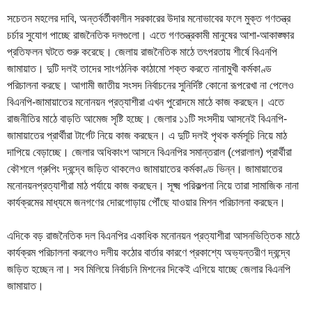
সচেতন মহলের দাবি, অন্তর্বর্তীকালীন সরকারের উদার মনোভাবের ফলে মুক্ত গণতন্ত্র
চর্চার সুযোগ পাচ্ছে রাজনৈতিক দলগুলো। এতে গণতন্ত্রকামী মানুষের আশা-আকাঙ্ক্ষার
প্রতিফলন ঘটতে শুরু করেছে। জেলায় রাজনৈতিক মাঠে তৎপরতায় শীর্ষে বিএনপি
জামায়াত। দুটি দলই তাদের সাংগঠনিক কাঠামো শক্ত করতে নানামুখী কর্মকাণ্ড
পরিচালনা করছে। আগামী জাতীয় সংসদ নির্বাচনের সুনির্দিষ্ট কোনো রূপরেখা না পেলেও
বিএনপি-জামায়াতের মনোনয়ন প্রত্যাশীরা এখন পুরোদমে মাঠে কাজ করছেন। এতে
রাজনীতির মাঠে বাড়তি আমেজ সৃষ্টি হচ্ছে। জেলার ১১টি সংসদীয় আসনেই বিএনপি-
জামায়াতের প্রার্থীরা টার্গেট নিয়ে কাজ করছেন। এ দুটি দলই পৃথক কর্মসূচি নিয়ে মাঠ
দাপিয়ে বেড়াচ্ছে। জেলার অধিকাংশ আসনে বিএনপির সমান্তরাল (পেরালাল) প্রার্থীরা
কৌশলে গ্রুপিং দ্বন্দ্বে জড়িত থাকলেও জামায়াতের কর্মকাণ্ড ভিন্ন। জামায়াতের
মনোনয়নপ্রত্যাশীরা মাঠ পর্যায়ে কাজ করছেন। সূক্ষ্ম পরিকল্পনা নিয়ে তারা সামাজিক নানা
কার্যক্রমের মাধ্যমে জনগণের দোরগোড়ায় পৌঁছে যাওয়ার মিশন পরিচালনা করছেন।
এদিকে বড় রাজনৈতিক দল বিএনপির একাধিক মনোনয়ন প্রত্যাশীরা আসনভিত্তিক মাঠে
কার্যক্রম পরিচালনা করলেও দলীয় কঠোর বার্তার কারণে প্রকাশ্যে অভ্যন্তরীণ দ্বন্দ্বে
জড়িত হচ্ছেন না। সব মিলিয়ে নির্বাচনি মিশনের দিকেই এগিয়ে যাচ্ছে জেলার বিএনপি
জামায়াত।