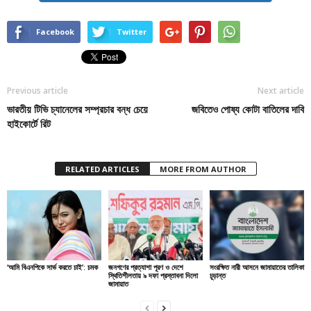
Facebook
Twitter
Previous article
Next article
ভারতীয় টিভি চ্যানেলের সম্প্রচার বন্ধ চেয়ে
জবিতেও পোষ্য কোটা বাতিলের দাবি
হাইকোর্টে রিট
RELATED ARTICLES
MORE FROM AUTHOR
‘আমি বিএনপিকে সার্ভ করতে চাই’: চমক
জনগণের প্রত্যাশা পূরণ ও দেশে
সংরক্ষিত নারী আসনে জামায়াতের তালিকা
স্থিতিশীলতায় ৯ দফা প্রস্তাবনা দিলো
চূড়ান্ত
জামায়াত