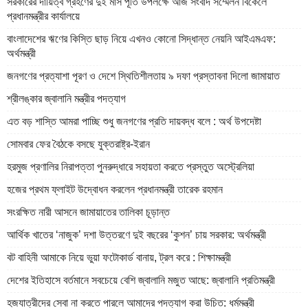
সরকারের দায়িত্ব গ্রহণের দুই মাস পূর্তি উপলক্ষে আজ সংবাদ সম্মেলন বিকেলে
প্রধানমন্ত্রীর কার্যালয়ে
বাংলাদেশের ঋণের কিস্তি ছাড় নিয়ে এখনও কোনো সিদ্ধান্ত নেয়নি আইএমএফ:
অর্থমন্ত্রী
জনগণের প্রত্যাশা পূরণ ও দেশে স্থিতিশীলতায় ৯ দফা প্রস্তাবনা দিলো জামায়াত
শ্রীলঙ্কার জ্বালানি মন্ত্রীর পদত্যাগ
এত বড় শাস্তি আমরা পাচ্ছি শুধু জনগণের প্রতি দায়বদ্ধ বলে : অর্থ উপদেষ্টা
সোমবার ফের বৈঠকে বসছে যুক্তরাষ্ট্র-ইরান
হরমুজ প্রণালির নিরাপত্তা পুনরুদ্ধারে সহায়তা করতে প্রস্তুত অস্ট্রেলিয়া
হজের প্রথম ফ্লাইট উদ্বোধন করলেন প্রধানমন্ত্রী তারেক রহমান
সংরক্ষিত নারী আসনে জামায়াতের তালিকা চূড়ান্ত
আর্থিক খাতের ‘নাজুক’ দশা উত্তরণে দুই বছরের ‘কুশন’ চায় সরকার: অর্থমন্ত্রী
বট বাহিনী আমাকে নিয়ে ভুয়া ফটোকার্ড বানায়, ট্রল করে : শিক্ষামন্ত্রী
দেশের ইতিহাসে বর্তমানে সবচেয়ে বেশি জ্বালানি মজুত আছে: জ্বালানি প্রতিমন্ত্রী
হজযাত্রীদের সেবা না করতে পারলে আমাদের পদত্যাগ করা উচিত: ধর্মমন্ত্রী