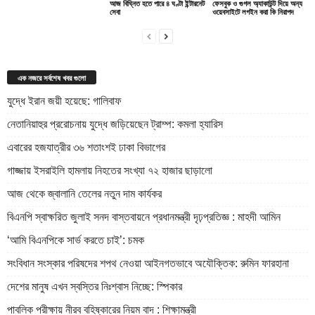
আজ বিঘ্নিত হতে পারে ৪ ঘণ্টা ইন্টারনেট
ফেসবুক ও গুগল অ্যাকাউন্ট দিয়ে অন্য
সেবা
ওয়েবসাইটে লগইন করা কি নিরাপদ
এক নজরে সর্বশেষ খবর গুলো
যুদ্ধে ইরান জয়ী হয়েছে: গালিবাফ
নেতানিয়াহুর প্ররোচনায় যুদ্ধে জড়িয়েছেন ট্রাম্প: কমলা হ্যারিস
এবারের হজযাত্রীর ৩৬ শতাংশই ঢাকা বিভাগের
গাজ্জায় ইসরাইলি হামলায় নিহতের সংখ্যা ৭২ হাজার ছাড়ালো
আজ থেকে জ্বালানি তেলের নতুন দাম কার্যকর
বিএনপি স্বাক্ষরিত জুলাই সনদ বাস্তবায়নে প্রধানমন্ত্রী দৃঢ়প্রতিজ্ঞ : মাহদী আমিন
‘আমি বিএনপিকে সার্ভ করতে চাই’: চমক
সংবিধান সংস্কার পরিষদের শপথ নেওয়া আইনগতভাবে অযৌক্তিক: রুমিন ফারহানা
দেশের মানুষ এখন স্বস্তির নিঃশ্বাস নিচ্ছে: স্পিকার
পাবলিক পরীক্ষায় নীরব বহিষ্কারের নিয়ম বাদ : শিক্ষামন্ত্রী