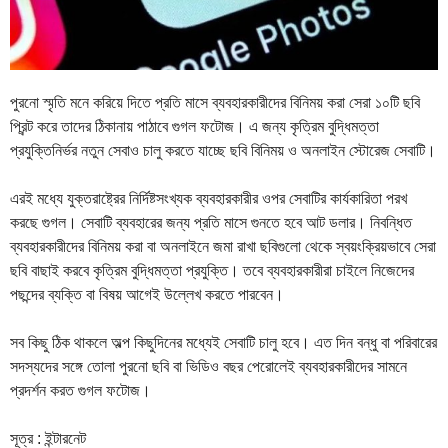
পুরনো স্মৃতি মনে করিয়ে দিতে প্রতি মাসে ব্যবহারকারীদের বিনিময় করা সেরা ১০টি ছবি
প্রিন্ট করে তাদের ঠিকানায় পাঠাবে গুগল ফটোজ। এ জন্য কৃত্রিম বুদ্ধিমত্তা
প্রযুক্তিনির্ভর নতুন সেবাও চালু করতে যাচ্ছে ছবি বিনিময় ও অনলাইন স্টোরেজ সেবাটি।
এরই মধ্যে যুক্তরাষ্ট্রের নির্দিষ্টসংখ্যক ব্যবহারকারীর ওপর সেবাটির কার্যকারিতা পরখ
করছে গুগল। সেবাটি ব্যবহারের জন্য প্রতি মাসে গুনতে হবে আট ডলার। নিবন্ধিত
ব্যবহারকারীদের বিনিময় করা বা অনলাইনে জমা রাখা ছবিগুলো থেকে স্বয়ংক্রিয়ভাবে সেরা
ছবি বাছাই করবে কৃত্রিম বুদ্ধিমত্তা প্রযুক্তি। তবে ব্যবহারকারীরা চাইলে নিজেদের
পছন্দের ব্যক্তি বা বিষয় আগেই উল্লেখ করতে পারবেন।
সব কিছু ঠিক থাকলে অল্প কিছুদিনের মধ্যেই সেবাটি চালু হবে। এত দিন বন্ধু বা পরিবারের
সদস্যদের সঙ্গে তোলা পুরনো ছবি বা ভিডিও বছর পেরোলেই ব্যবহারকারীদের সামনে
প্রদর্শন করত গুগল ফটোজ।
সূত্র : ইন্টারনেট