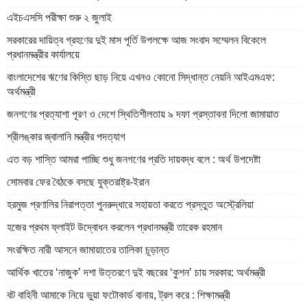
এইচএসসি পরীক্ষা শুরু ২ জুলাই
সরকারের দায়িত্ব গ্রহণের দুই মাস পূর্তি উপলক্ষে আজ সংবাদ সম্মেলন বিকেলে
প্রধানমন্ত্রীর কার্যালয়ে
বাংলাদেশের ঋণের কিস্তি ছাড় নিয়ে এখনও কোনো সিদ্ধান্ত নেয়নি আইএমএফ:
অর্থমন্ত্রী
জনগণের প্রত্যাশা পূরণ ও দেশে স্থিতিশীলতায় ৯ দফা প্রস্তাবনা দিলো জামায়াত
শ্রীলঙ্কার জ্বালানি মন্ত্রীর পদত্যাগ
এত বড় শাস্তি আমরা পাচ্ছি শুধু জনগণের প্রতি দায়বদ্ধ বলে : অর্থ উপদেষ্টা
সোমবার ফের বৈঠকে বসছে যুক্তরাষ্ট্র-ইরান
হরমুজ প্রণালির নিরাপত্তা পুনরুদ্ধারে সহায়তা করতে প্রস্তুত অস্ট্রেলিয়া
হজের প্রথম ফ্লাইট উদ্বোধন করলেন প্রধানমন্ত্রী তারেক রহমান
সংরক্ষিত নারী আসনে জামায়াতের তালিকা চূড়ান্ত
আর্থিক খাতের ‘নাজুক’ দশা উত্তরণে দুই বছরের ‘কুশন’ চায় সরকার: অর্থমন্ত্রী
বট বাহিনী আমাকে নিয়ে ভুয়া ফটোকার্ড বানায়, ট্রল করে : শিক্ষামন্ত্রী