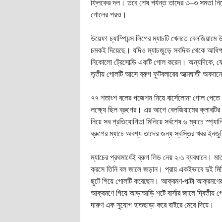
ফ্লিকের দল। তবে শেষ পর্যন্ত তাদের ৩–৩ সমতা নিয়ে
গোলের পরও।
উয়েফা চ্যাম্পিয়ন্স লিগের ম্যাচটি খেলতে বেলজিয়ামে 
চমকই দিয়েছে। যদিও ম্যাচজুড়ে সবদিক থেকে আধিপত্য
নিকোলো ট্রেসোল্ডি একটি গোল করেন। অন্যদিকে, ফ
তৃতীয় গোলটি আসে ব্রুগ ফুটবলারের আত্মঘাতী অবদান
৭৭ শতাংশ বলের পজেশন নিয়ে বার্সেলোনা গোল পেতে ম
লক্ষ্যে ছিল ব্রুগের। এর আগে বেলজিয়ামের ক্লাবটির
নিয়ে সব প্রতিযোগিতা মিলিয়ে সর্বশেষ ৬ ম্যাচে স্প্য
ব্রুগের ম্যাচে অবশ্য তাদের জন্য স্বস্তির খবর ইনজুর
ম্যাচের প্রথমার্ধেই ব্রুগ লিড নেয় ২-১ ব্যবধানে। ম
ক্রসে তিনি বল জালে জড়ান। প্রায় একইভাবে দুই মিন
ছুটে গিয়ে গোলটি করেছেন। আক্রমণ-পাল্টা আক্রমণে
আক্রমণে গিয়ে আড়াআড়ি শটে বার্সার জালে দ্বিতীয় 
দারুণ এক সুযোগ হাতছাড়া করে বাইরে মেরে দিয়ে।