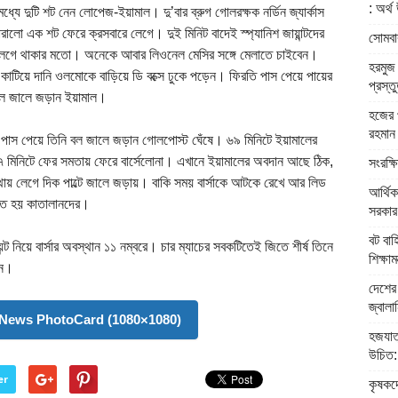
: অর্থ 
মধ্যে দুটি শট নেন লোপেজ-ইয়ামাল। দু’বার ব্রুগ গোলরক্ষক নর্ডিন জ্যার্কাস
ালো এক শট ফেরে ক্রসবারে লেগে। দুই মিনিট বাদেই স্প্যানিশ জায়ান্টদের
সোমবার
েগে থাকার মতো। অনেকে আবার লিওনেল মেসির সঙ্গে মেলাতে চাইবেন।
হরমুজ 
ে কাটিয়ে দানি ওলমোকে বাড়িয়ে ডি বক্সে ঢুকে পড়েন। ফিরতি পাস পেয়ে পায়ের
প্রস্ত
 বল জালে জড়ান ইয়ামাল।
হজের প
রহমান
এক পাস পেয়ে তিনি বল জালে জড়ান গোলপোস্ট ঘেঁষে। ৬৯ মিনিটে ইয়ামালের
৭৭ মিনিটে ফের সমতায় ফেরে বার্সেলোনা। এখানে ইয়ামালের অবদান আছে ঠিক,
সংরক্ষ
থায় লেগে দিক পাল্টে জালে জড়ায়। বাকি সময় বার্সাকে আটকে রেখে আর লিড
আর্থিক
তে হয় কাতালানদের।
সরকার: 
বট বাহ
্ট নিয়ে বার্সার অবস্থান ১১ নম্বরে। চার ম্যাচের সবকটিতেই জিতে শীর্ষ তিনে
শিক্ষামন্
ান।
দেশের 
জ্বালান
News PhotoCard (1080×1080)
হজযাত
উচিত: ধ
er
কৃষকদে