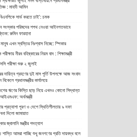
 স্বাক্ষরিত জুলাই সনদ বাস্তবায়নে প্রধানমন্ত্রী
রতিজ্ঞ : মাহদী আমিন
বিএনপিকে সার্ভ করতে চাই’: চমক
ান সংস্কার পরিষদের শপথ নেওয়া আইনগতভাবে
তিক: রুমিন ফারহানা
মানুষ এখন স্বস্তির নিঃশ্বাস নিচ্ছে: স্পিকার
 পরীক্ষায় নীরব বহিষ্কারের নিয়ম বাদ : শিক্ষামন্ত্রী
ি পরীক্ষা শুরু ২ জুলাই
র দায়িত্ব গ্রহণের দুই মাস পূর্তি উপলক্ষে আজ সংবাদ
ন বিকেলে প্রধানমন্ত্রীর কার্যালয়ে
দেশের ঋণের কিস্তি ছাড় নিয়ে এখনও কোনো সিদ্ধান্ত
আইএমএফ: অর্থমন্ত্রী
র প্রত্যাশা পূরণ ও দেশে স্থিতিশীলতায় ৯ দফা
াবনা দিলো জামায়াত
্কার জ্বালানি মন্ত্রীর পদত্যাগ
শাস্তি আমরা পাচ্ছি শুধু জনগণের প্রতি দায়বদ্ধ বলে