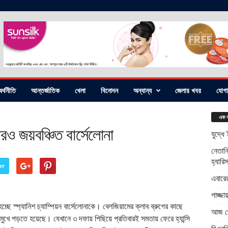
র্থনীতি
আন্তর্জাতিক
খেলা
বিনোদন
অন্যান্য
জেলার খবর
যোগ
এক ন
পরও জয়বঞ্চিত বার্সেলোনা
যুদ্ধে
নেতানি
হ্যারি
er
এবারে
গাজ্জ
্ছে স্প্যানিশ চ্যাম্পিয়ন বার্সেলোনাকে। বেলজিয়ামের ক্লাব ব্রুগের কাছে
আজ থে
জের মুখে পড়তে হয়েছে। যেখানে ৩ দফায় পিছিয়ে প্রতিবারই সমতায় ফেরে হ্যান্সি