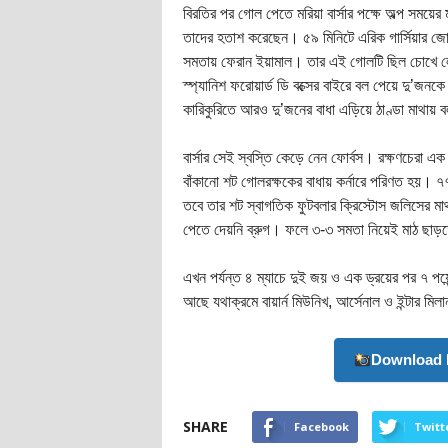
বিরতির পর গোল পেতে মরিয়া বার্সার পক্ষে অল্প সময়ের 
তাদের হতাশ করেছেন। ৫৯ মিনিটে এরিক গার্সিয়ার জোর
সমতায় ফেরান ইয়ামাল। তার এই গোলটি ছিল চোখে ল
স্প্যানিশ ফরোয়ার্ড ডি বক্সের বাইরে বল পেয়ে দু’জনক
কারিকুরিতে আরও দু’জনের বাধা এড়িয়ে ঠাণ্ডা মাথায়
বার্সার সেই স্বস্তি কেড়ে নেন ফোর্বস। রক্ষণচেরা 
বাঁকানো শট গোলরক্ষকের বাধায় কর্নারে পরিণত হয়। 
তবে তার শট স্বাগতিক ফুটবলার ক্রিস্টোস জলিসের মা
পেতে দেয়নি ব্রুগ। ফলে ৩-৩ সমতা নিয়েই মাঠ ছাড়
এখন পর্যন্ত ৪ ম্যাচে দুই জয় ও এক ড্রয়ের পর ৭ পয়েন
আছে যথাক্রমে বায়ার্ন মিউনিখ, আর্সেনাল ও ইন্টার মিল
Download 
SHARE
Facebook
Twitt