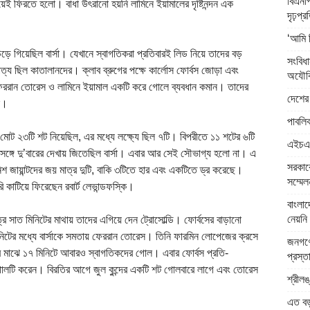
বিএনপি
ই ফিরতে হলো। বাধা উৎরানো হয়নি লামিনে ইয়ামালের দৃষ্টিনন্দন এক
দৃঢ়প্
‘আমি 
উড়ে গিয়েছিল বার্সা। যেখানে স্বাগতিকরা প্রতিবারই লিড নিয়ে তাদের বড়
সংবিধ
 ছিল কাতালানদের। ক্লাব ব্রুগের পক্ষে কার্লোস ফোর্বস জোড়া এবং
অযৌক্
েররান তোরেস ও লামিনে ইয়ামাল একটি করে গোলে ব্যবধান কমান। তাদের
দেশের 
ে।
পাবলিক
োট ২৩টি শট নিয়েছিল, এর মধ্যে লক্ষ্যে ছিল ৭টি। বিপরীতে ১১ শটের ৬টি
এইচএসস
 সঙ্গে দু’বারের দেখায় জিতেছিল বার্সা। এবার আর সেই সৌভাগ্য হলো না। এ
সরকারে
ানিশ জায়ান্টদের জয় মাত্র দুটি, বাকি ৩টিতে হার এবং একটিতে ড্র করেছে।
সম্মেল
ি কাটিয়ে ফিরেছেন রবার্ট লেভান্ডফস্কি।
বাংলা
নেয়নি 
াত্র সাত মিনিটের মাথায় তাদের এগিয়ে দেন ট্রোসোল্ডি। ফোর্বসের বাড়ানো
িটের মধ্যে বার্সাকে সমতায় ফেররান তোরেস। তিনি ফারমিন লোপেজের ক্রসে
জনগণে
র মাঝে ১৭ মিনিটে আবারও স্বাগতিকদের গোল। এবার ফোর্বস প্রতি-
প্রস্ত
গোলটি করেন। বিরতির আগে জুল কুন্দের একটি শট গোলবারে লাগে এবং তোরেস
শ্রীলঙ
এত বড় 