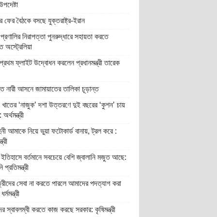
উপদেষ্টা
 ফের বৈঠকে বসছে যুক্তরাষ্ট্র-ইরান
প্রণালির নিরাপত্তা পুনরুদ্ধারে সহায়তা করতে
ুত অস্ট্রেলিয়া
্রথম ফ্লাইট উদ্বোধন করলেন প্রধানমন্ত্রী তারেক
িত নারী আসনে জামায়াতের তালিকা চূড়ান্ত
 খাতের ‘নাজুক’ দশা উত্তরণে দুই বছরের ‘কুশন’ চায়
অর্থমন্ত্রী
িনী আমাকে নিয়ে ভুয়া ফটোকার্ড বানায়, ট্রল করে :
ত্রী
ইতিহাসে বর্তমানে সবচেয়ে বেশি জ্বালানি মজুত আছে:
ি প্রতিমন্ত্রী
্রীদের সেবা না করতে পারলে আমাদের পদত্যাগ করা
র্মমন্ত্রী
র স্বাবলম্বী করতে কাজ করছে সরকার: কৃষিমন্ত্রী