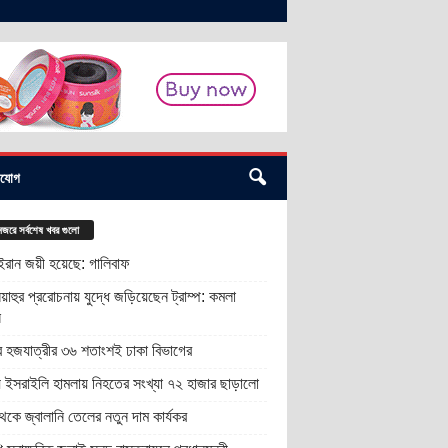
াযোগ
জরে সর্বশেষ খবর গুলো
 ইরান জয়ী হয়েছে: গালিবাফ
য়াহুর প্ররোচনায় যুদ্ধে জড়িয়েছেন ট্রাম্প: কমলা
স
র হজযাত্রীর ৩৬ শতাংশই ঢাকা বিভাগের
ায় ইসরাইলি হামলায় নিহতের সংখ্যা ৭২ হাজার ছাড়ালো
কে জ্বালানি তেলের নতুন দাম কার্যকর