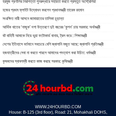
হরমুজ প্রণালির নিরাপত্তা পুনরুদ্ধারে সহায়তা করতে প্রস্তুত অস্ট্রেলিয়া
হজের প্রথম ফ্লাইট উদ্বোধন করলেন প্রধানমন্ত্রী তারেক রহমান
সংরক্ষিত নারী আসনে জামায়াতের তালিকা চূড়ান্ত
আর্থিক খাতের ‘নাজুক’ দশা উত্তরণে দুই বছরের ‘কুশন’ চায় সরকার: অর্থমন্ত্রী
বট বাহিনী আমাকে নিয়ে ভুয়া ফটোকার্ড বানায়, ট্রল করে : শিক্ষামন্ত্রী
দেশের ইতিহাসে বর্তমানে সবচেয়ে বেশি জ্বালানি মজুত আছে: জ্বালানি প্রতিমন্ত্রী
হজযাত্রীদের সেবা না করতে পারলে আমাদের পদত্যাগ করা উচিত: ধর্মমন্ত্রী
কৃষকদের স্বাবলম্বী করতে কাজ করছে সরকার: কৃষিমন্ত্রী
WWW.24HOURBD.COM
House: B-125 (3rd floor), Road: 21, Mohakhali DOHS,