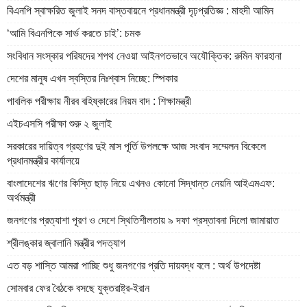
বিএনপি স্বাক্ষরিত জুলাই সনদ বাস্তবায়নে প্রধানমন্ত্রী দৃঢ়প্রতিজ্ঞ : মাহদী আমিন
‘আমি বিএনপিকে সার্ভ করতে চাই’: চমক
সংবিধান সংস্কার পরিষদের শপথ নেওয়া আইনগতভাবে অযৌক্তিক: রুমিন ফারহানা
দেশের মানুষ এখন স্বস্তির নিঃশ্বাস নিচ্ছে: স্পিকার
পাবলিক পরীক্ষায় নীরব বহিষ্কারের নিয়ম বাদ : শিক্ষামন্ত্রী
এইচএসসি পরীক্ষা শুরু ২ জুলাই
সরকারের দায়িত্ব গ্রহণের দুই মাস পূর্তি উপলক্ষে আজ সংবাদ সম্মেলন বিকেলে
প্রধানমন্ত্রীর কার্যালয়ে
বাংলাদেশের ঋণের কিস্তি ছাড় নিয়ে এখনও কোনো সিদ্ধান্ত নেয়নি আইএমএফ:
অর্থমন্ত্রী
জনগণের প্রত্যাশা পূরণ ও দেশে স্থিতিশীলতায় ৯ দফা প্রস্তাবনা দিলো জামায়াত
শ্রীলঙ্কার জ্বালানি মন্ত্রীর পদত্যাগ
এত বড় শাস্তি আমরা পাচ্ছি শুধু জনগণের প্রতি দায়বদ্ধ বলে : অর্থ উপদেষ্টা
সোমবার ফের বৈঠকে বসছে যুক্তরাষ্ট্র-ইরান