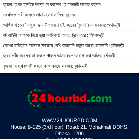
হজের প্রথম ফ্লাইট উদ্বোধন করলেন প্রধানমন্ত্রী তারেক রহমান
সংরক্ষিত নারী আসনে জামায়াতের তালিকা চূড়ান্ত
আর্থিক খাতের ‘নাজুক’ দশা উত্তরণে দুই বছরের ‘কুশন’ চায় সরকার: অর্থমন্ত্রী
বট বাহিনী আমাকে নিয়ে ভুয়া ফটোকার্ড বানায়, ট্রল করে : শিক্ষামন্ত্রী
দেশের ইতিহাসে বর্তমানে সবচেয়ে বেশি জ্বালানি মজুত আছে: জ্বালানি প্রতিমন্ত্রী
হজযাত্রীদের সেবা না করতে পারলে আমাদের পদত্যাগ করা উচিত: ধর্মমন্ত্রী
কৃষকদের স্বাবলম্বী করতে কাজ করছে সরকার: কৃষিমন্ত্রী
WWW.24HOURBD.COM
House: B-125 (3rd floor), Road: 21, Mohakhali DOHS,
Dhaka -1206