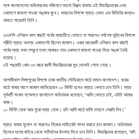
সঙ্গে বাংলাদেশের অধিনায়কের পজিশনে ভালো বিকল্প থাকায় এই মিডফিল্ডারের এখন
একাদশে জায়গা পাওয়া শঙ্কার মুখে। ভারতের বিপক্ষে ম্যাচে যেমন এক মিনিটের জন্যও
নামতে পারেননি তিনি।
এএফসি এশিয়ান কাপ বাছাই পর্বের ম্যাচটিতে খেলতে না পারলেও সর্বশেষ ভুটানের বিপক্ষে
প্রীতি ম্যাচে অবশ্য একাদশেই ছিলেন জামাল। এবার আরেকটি এশিয়ান কাপ বাছাই
পর্বের ম্যাচ যখন সম্মুখে তখন আবারও তার একাদশে জায়গা পাওয়া নিয়ে শঙ্কা তৈরি
হয়েছে।
এই শঙ্কাটা খোদ ৩৩ বছর বয়সী মিডফিল্ডারের মুখ থেকেই শোনা গেছে।
আগামীকাল সিঙ্গাপুরের বিপক্ষে ঢাকা জাতীয় স্টেডিয়ামে মাঠে নামবে বাংলাদেশ। ঘরের
মাঠে নামার আগে জামাল জানিয়েছেন ১০ মিনিট হলেও ম্যাচে খেলতে চান তিনি। ম্যাচ
পূর্ববর্তী সংবাদ সম্মেলনে বাংলাদেশ অধিনায়ক বলেছেন, ‘আমি খেলতে চাই, এটাই আমার
কাজ।
১০ মিনিট হোক আর পুরো ম্যাচ হোক। যদি আমি মাঠে থাকি তাহলে সেরাটা দিব।’
ম্যাচে নামার সুযোগ না পারলেও নিজের দায়িত্বটা পালন করতে চান জামাল। অধিনায়ক
হিসেবে দলের বাইরে থেকে সতীর্থদের উৎসাহ দিতে চান তিনি। মিডফিল্ডার বলেছেন, ‘যদি