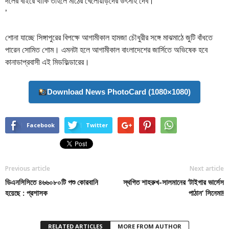
দলের বাইরে থাকি তাহলে মাঠের খেলোয়াড়দের উৎসাহ দেব।
’
শোনা যাচ্ছে সিঙ্গাপুরের বিপক্ষে আগামীকাল হামজা চৌধুরীর সঙ্গে মাঝমাঠে জুটি বাঁধতে
পারেন সোমিত শোম। এমনটা হলে আগামীকাল বাংলাদেশের জার্সিতে অভিষেক হবে
কানাডাপ্রবাসী এই মিডফিল্ডারের।
Download News PhotoCard (1080×1080)
Facebook
Twitter
Previous article
Next article
ডিএনসিসিতে ৪৬৬০৮০টি পশু কোরবানি
স্থগিত শাহরুখ-সালমানের ‘টাইগার ভার্সেস
হয়েছে : প্রশাসক
পাঠান’ সিনেমা!
RELATED ARTICLES
MORE FROM AUTHOR