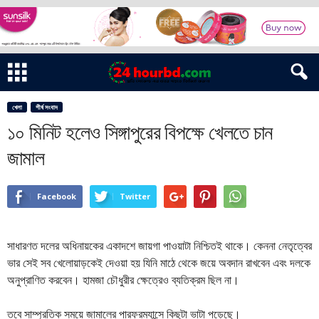
খেলা
শীর্ষ সংবাদ
১০ মিনিট হলেও সিঙ্গাপুরের বিপক্ষে খেলতে চান
জামাল
Facebook
Twitter
সাধারণত দলের অধিনায়কের একাদশে জায়গা পাওয়াটা নিশ্চিতই থাকে। কেননা নেতৃত্বের
ভার সেই সব খেলোয়াড়কেই দেওয়া হয় যিনি মাঠে থেকে জয়ে অবদান রাখবেন এবং দলকে
অনুপ্রাণিত করবেন। হামজা চৌধুরীর ক্ষেত্রেও ব্যতিক্রম ছিল না।
তবে সাম্প্রতিক সময়ে জামালের পারফরম্যান্সে কিছুটা ভাটা পড়েছে।