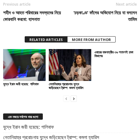
Previous article
Next article
শহীদ ও আহত পরিবারের সদস্যদের নিয়ে
‘চড়কাণ্ড’ ফাঁসের অভিযোগ নিয়ে যা বললেন
কোরবানি করবো: হাসনাত
তামিম
RELATED ARTICLES
MORE FROM AUTHOR
এবারের হজযাত্রীর ৩৬ শতাংশই ঢাকা
বিভাগের
যুদ্ধে ইরান জয়ী হয়েছে: গালিবাফ
নেতানিয়াহুর প্ররোচনায় যুদ্ধে
জড়িয়েছেন ট্রাম্প: কমলা হ্যারিস
এক নজরে সর্বশেষ খবর গুলো
যুদ্ধে ইরান জয়ী হয়েছে: গালিবাফ
নেতানিয়াহুর প্ররোচনায় যুদ্ধে জড়িয়েছেন ট্রাম্প: কমলা হ্যারিস