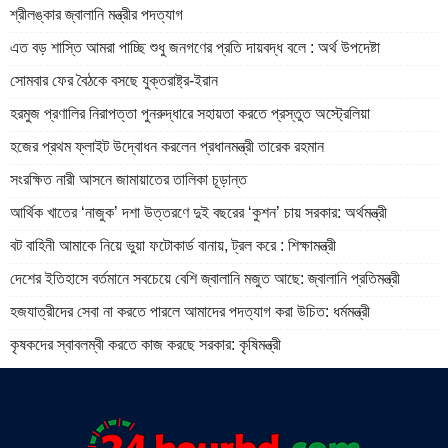
শ্রীলঙ্কার জ্বালানি মন্ত্রীর পদত্যাগ
এত বড় শাস্তি আমরা পাচ্ছি শুধু জনগণের প্রতি দায়বদ্ধ বলে : অর্থ উপদেষ্টা
সোমবার ফের বৈঠকে বসছে যুক্তরাষ্ট্র-ইরান
হরমুজ প্রণালির নিরাপত্তা পুনরুদ্ধারে সহায়তা করতে প্রস্তুত অস্ট্রেলিয়া
হজের প্রথম ফ্লাইট উদ্বোধন করলেন প্রধানমন্ত্রী তারেক রহমান
সংরক্ষিত নারী আসনে জামায়াতের তালিকা চূড়ান্ত
আর্থিক খাতের ‘নাজুক’ দশা উত্তরণে দুই বছরের ‘কুশন’ চায় সরকার: অর্থমন্ত্রী
বট বাহিনী আমাকে নিয়ে ভুয়া ফটোকার্ড বানায়, ট্রল করে : শিক্ষামন্ত্রী
দেশের ইতিহাসে বর্তমানে সবচেয়ে বেশি জ্বালানি মজুত আছে: জ্বালানি প্রতিমন্ত্রী
হজযাত্রীদের সেবা না করতে পারলে আমাদের পদত্যাগ করা উচিত: ধর্মমন্ত্রী
কৃষকদের স্বাবলম্বী করতে কাজ করছে সরকার: কৃষিমন্ত্রী