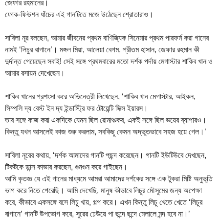
জেফার রহমানের।
ফোক-ফিউশন ধাঁচের এই গানটিতে মজে উঠেছেন শ্রোতারাও।
সাবিলা নূর বলছেন, আমার জীবনের প্রথম বাণিজ্যিক সিনেমার প্রথম পারফর্ম করা গানের
নামই ‘লিচুর বাগানে’। মঙ্গল মিয়া, আলেয়া বেগম, প্রীতম হাসান, জেফার রহমান কী
দুর্দান্ত গেয়েছেন সবাই! সেই সঙ্গে প্রথমবারের মতো দর্শক পর্দায় মেগাস্টার শাকিব খান ও
আমার রসায়ন দেখেছেন।
শাকিব খানের প্রশংসা করে অভিনেত্রী লিখেছেন, ‘শাকিব খান মেগাস্টার, আইকন,
সিম্পলি দ্য বেস্ট ইন দ্য ইন্ডাস্ট্রি ফর টোয়েন্টি সিক্স ইয়ারস।
তার সঙ্গে কাজ করা একদিকে যেমন ছিল রোমাঞ্চকর, একই সঙ্গে ছিল ভয়ের ব্যাপারও।
কিন্তু যখন আসলেই কাজ শুরু করলাম, সবকিছু কেমন অদ্ভুতভাবে সহজ হয়ে গেল।’
সাবিলা নূরের কথায়, ‘দর্শক আমাদের গানটি পছন্দ করেছেন। গানটি ইউটিউবে দেখছেন,
টিকটকে ডান্স কাভার করছেন, গুনগুন করে গাইছেন।
আমি কৃতজ্ঞ যে এই গানের মাধ্যমে আমরা আমাদের দর্শকের সঙ্গে এক টুকরা মিষ্টি অনুভূতি
ভাগ করে নিতে পেরেছি। আমি দেখেছি, মানুষ কীভাবে লিচুর মৌসুমের জন্য অপেক্ষা
করে, কীভাবে একসঙ্গে বসে লিচু খায়, গল্প করে। এখন কিন্তু লিচু খেতে খেতে ‘লিচুর
বাগানে’ গানটি উপভোগ করে, সুরের ঢেউয়ে পা ছন্দে ছন্দে মেলালে মন্দ হবে না।’