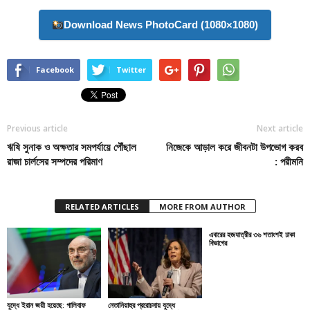
Download News PhotoCard (1080×1080)
Facebook
Twitter
Previous article
Next article
ঋষি সুনাক ও অক্ষতার সমপর্যায়ে পৌঁছাল
নিজেকে আড়াল করে জীবনটা উপভোগ করব
রাজা চার্লসের সম্পদের পরিমাণ
: পরীমনি
RELATED ARTICLES
MORE FROM AUTHOR
এবারের হজযাত্রীর ৩৬ শতাংশই ঢাকা
বিভাগের
যুদ্ধে ইরান জয়ী হয়েছে: গালিবাফ
নেতানিয়াহুর প্ররোচনায় যুদ্ধে