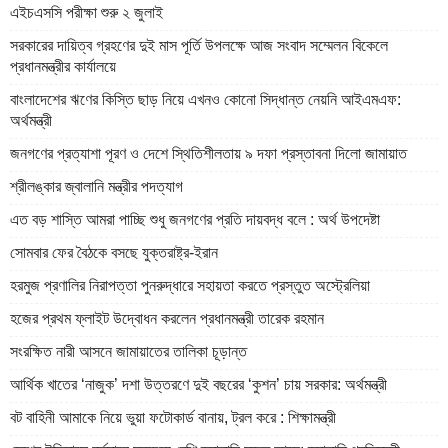
এইচএসসি পরীক্ষা শুরু ২ জুলাই
সরকারের দায়িত্ব গ্রহণের দুই মাস পূর্তি উপলক্ষে আজ সংবাদ সম্মেলন বিকেলে
প্রধানমন্ত্রীর কার্যালয়ে
বাংলাদেশের ঋণের কিস্তি ছাড় নিয়ে এখনও কোনো সিদ্ধান্ত নেয়নি আইএমএফ:
অর্থমন্ত্রী
জনগণের প্রত্যাশা পূরণ ও দেশে স্থিতিশীলতায় ৯ দফা প্রস্তাবনা দিলো জামায়াত
শ্রীলঙ্কার জ্বালানি মন্ত্রীর পদত্যাগ
এত বড় শাস্তি আমরা পাচ্ছি শুধু জনগণের প্রতি দায়বদ্ধ বলে : অর্থ উপদেষ্টা
সোমবার ফের বৈঠকে বসছে যুক্তরাষ্ট্র-ইরান
হরমুজ প্রণালির নিরাপত্তা পুনরুদ্ধারে সহায়তা করতে প্রস্তুত অস্ট্রেলিয়া
হজের প্রথম ফ্লাইট উদ্বোধন করলেন প্রধানমন্ত্রী তারেক রহমান
সংরক্ষিত নারী আসনে জামায়াতের তালিকা চূড়ান্ত
আর্থিক খাতের ‘নাজুক’ দশা উত্তরণে দুই বছরের ‘কুশন’ চায় সরকার: অর্থমন্ত্রী
বট বাহিনী আমাকে নিয়ে ভুয়া ফটোকার্ড বানায়, ট্রল করে : শিক্ষামন্ত্রী