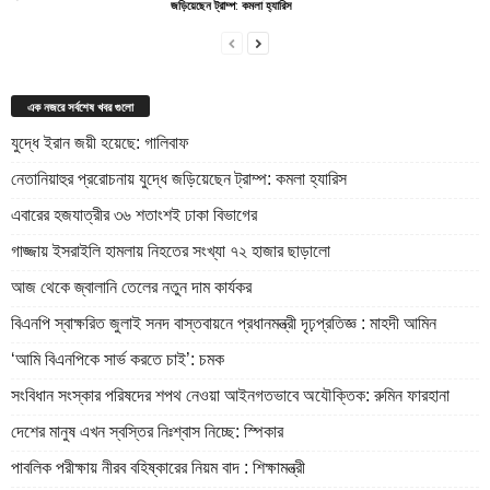
জড়িয়েছেন ট্রাম্প: কমলা হ্যারিস
এক নজরে সর্বশেষ খবর গুলো
যুদ্ধে ইরান জয়ী হয়েছে: গালিবাফ
নেতানিয়াহুর প্ররোচনায় যুদ্ধে জড়িয়েছেন ট্রাম্প: কমলা হ্যারিস
এবারের হজযাত্রীর ৩৬ শতাংশই ঢাকা বিভাগের
গাজ্জায় ইসরাইলি হামলায় নিহতের সংখ্যা ৭২ হাজার ছাড়ালো
আজ থেকে জ্বালানি তেলের নতুন দাম কার্যকর
বিএনপি স্বাক্ষরিত জুলাই সনদ বাস্তবায়নে প্রধানমন্ত্রী দৃঢ়প্রতিজ্ঞ : মাহদী আমিন
‘আমি বিএনপিকে সার্ভ করতে চাই’: চমক
সংবিধান সংস্কার পরিষদের শপথ নেওয়া আইনগতভাবে অযৌক্তিক: রুমিন ফারহানা
দেশের মানুষ এখন স্বস্তির নিঃশ্বাস নিচ্ছে: স্পিকার
পাবলিক পরীক্ষায় নীরব বহিষ্কারের নিয়ম বাদ : শিক্ষামন্ত্রী