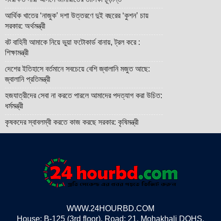
আর্থিক খাতের ‘নাজুক’ দশা উত্তরণে দুই বছরের ‘কুশন’ চায়
সরকার: অর্থমন্ত্রী
বট বাহিনী আমাকে নিয়ে ভুয়া ফটোকার্ড বানায়, ট্রল করে :
শিক্ষামন্ত্রী
দেশের ইতিহাসে বর্তমানে সবচেয়ে বেশি জ্বালানি মজুত আছে:
জ্বালানি প্রতিমন্ত্রী
হজযাত্রীদের সেবা না করতে পারলে আমাদের পদত্যাগ করা উচিত:
ধর্মমন্ত্রী
কৃষকদের স্বাবলম্বী করতে কাজ করছে সরকার: কৃষিমন্ত্রী
WWW.24HOURBD.COM
House: B-125 (3rd floor), Road: 21, Mohakhali DOHS,