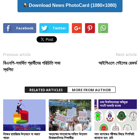
Download News PhotoCard (1080×1080)
Facebook
Twitter
Previous article
Next article
বিএনপি-সমর্থিত প্রার্থীদের পরিচিতি সভা
আইপিএলে গেইলের রেকর্ড
স্থগিত
RELATED ARTICLES
MORE FROM AUTHOR
নিজের ক্যারিয়ার উন্নয়নে যা করতে
অধ্যক্ষের পদত্যাগের দাবিতে উত্তাল
সাত কলেজের পরীক্ষার বিষয়ে শিগগিরই
পারেন
ভিকারুননিসার শিক্ষার্থীরা
জানানো হবে: ঢাবি