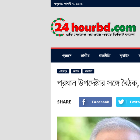
শুক্রবার, আগস্ট ৭, ২০২৬
24hourbd.com
প্রচ্ছদ
জাতীয়
রাজনীতি
ক্রাইম
অ
এইমাত্র
জাতীয়
রাজনীতি
প্রধান উপদেষ্টার সঙ্গে বৈঠ
SHARE
Facebook
Twitt