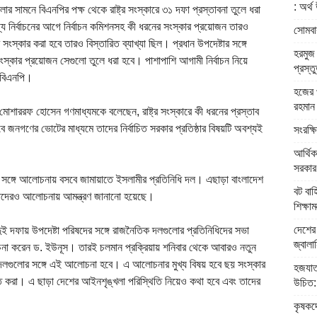
: অর্থ 
র সামনে বিএনপির পক্ষ থেকে রাষ্ট্র সংস্কারে ৩১ দফা প্রস্তাবনা তুলে ধরা
য নির্বাচনের আগে নির্বাচন কমিশনসহ কী ধরনের সংস্কার প্রয়োজন তারও
সোমবার
র সংস্কার করা হবে তারও বিস্তারিত ব্যাখ্যা ছিল। প্রধান উপদেষ্টার সঙ্গে
হরমুজ 
 সংস্কার প্রয়োজন সেগুলো তুলে ধরা হবে। পাশাপাশি আগামী নির্বাচন নিয়ে
প্রস্ত
ে বিএনপি।
হজের প
রহমান
র মোশাররফ হোসেন গণমাধ্যমকে বলেছেন, রাষ্ট্র সংস্কারে কী ধরনের প্রস্তাব
জনগণের ভোটের মাধ্যমে তাদের নির্বাচিত সরকার প্রতিষ্ঠার বিষয়টি অবশ্যই
সংরক্ষ
আর্থিক
সরকার: 
ার সঙ্গে আলোচনায় বসবে জামায়াতে ইসলামীর প্রতিনিধি দল। এছাড়া বাংলাদেশ
বট বাহ
নেতাদেরও আলোচনায় আমন্ত্রণ জানানো হয়েছে।
শিক্ষামন্
দেশের 
ুই দফায় উপদেষ্টা পরিষদের সঙ্গে রাজনৈতিক দলগুলোর প্রতিনিধিদের সভা
জ্বালান
না করেন ড. ইউনূস। তারই চলমান প্রক্রিয়ায় শনিবার থেকে আবারও নতুন
দলগুলোর সঙ্গে এই আলোচনা হবে। এ আলোচনার মুখ্য বিষয় হবে ছয় সংস্কার
হজযাত
 করা। এ ছাড়া দেশের আইনশৃঙ্খলা পরিস্থিতি নিয়েও কথা হবে এবং তাদের
উচিত: ধ
কৃষকদে