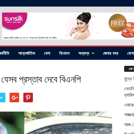
র্থনীতি
আন্তর্জাতিক
খেলা
বিনোদন
অন্যান্য
জেলার খবর
যোগ
এক ন
ক, যেসব প্রস্তাব দেবে বিএনপি
যুদ্ধে
নেতানি
হ্যারি
er
এবারে
গাজ্জ
আজ থে