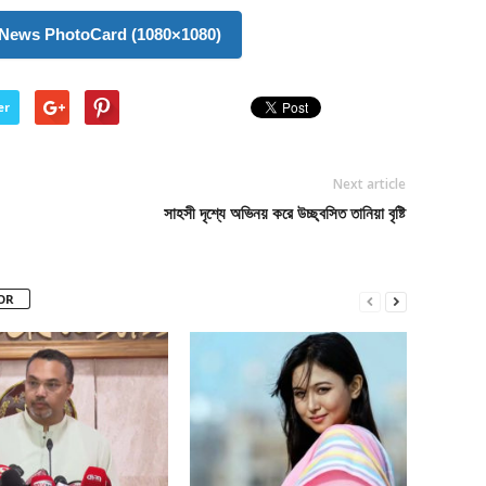
News PhotoCard (1080×1080)
er
Next article
সাহসী দৃশ্যে অভিনয় করে উচ্ছ্বসিত তানিয়া বৃষ্টি
OR