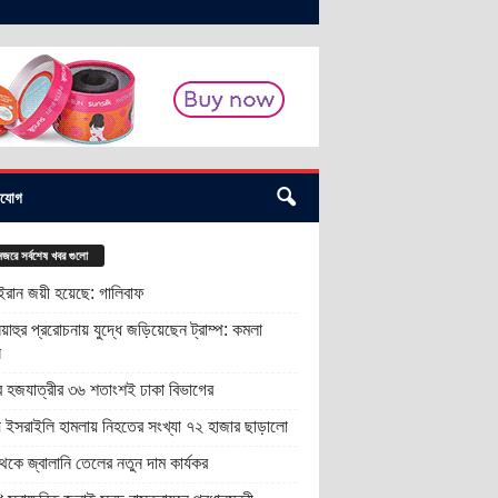
াযোগ
জরে সর্বশেষ খবর গুলো
 ইরান জয়ী হয়েছে: গালিবাফ
য়াহুর প্ররোচনায় যুদ্ধে জড়িয়েছেন ট্রাম্প: কমলা
স
র হজযাত্রীর ৩৬ শতাংশই ঢাকা বিভাগের
ায় ইসরাইলি হামলায় নিহতের সংখ্যা ৭২ হাজার ছাড়ালো
কে জ্বালানি তেলের নতুন দাম কার্যকর