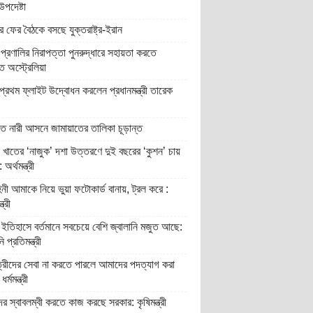
উপদেষ্টা
 ফের বৈঠকে বসছে যুক্তরাষ্ট্র-ইরান
প্রণালির নিরাপত্তা পুনরুদ্ধারে সহায়তা করতে
ুত অস্ট্রেলিয়া
্রথম ফ্লাইট উদ্বোধন করলেন প্রধানমন্ত্রী তারেক
িত নারী আসনে জামায়াতের তালিকা চূড়ান্ত
 খাতের ‘নাজুক’ দশা উত্তরণে দুই বছরের ‘কুশন’ চায়
অর্থমন্ত্রী
িনী আমাকে নিয়ে ভুয়া ফটোকার্ড বানায়, ট্রল করে :
ত্রী
ইতিহাসে বর্তমানে সবচেয়ে বেশি জ্বালানি মজুত আছে:
ি প্রতিমন্ত্রী
্রীদের সেবা না করতে পারলে আমাদের পদত্যাগ করা
র্মমন্ত্রী
র স্বাবলম্বী করতে কাজ করছে সরকার: কৃষিমন্ত্রী