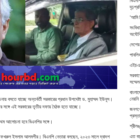
বিএনপি
দৃঢ়প্
‘আমি 
সংবিধ
অযৌক্
দেশের 
পাবলিক
এইচএসস
সরকারে
সম্মেল
বাংলা
নেয়নি 
বসতে যাচ্ছে অন্তর্বর্তী সরকারের প্রধান উপদেষ্টা ড. মুহাম্মদ ইউনূস।
োর সঙ্গে এই সরকারের তৃতীয় দফায় বৈঠক হতে যাচ্ছে।
জনগণে
প্রস্ত
প্রথম আলোচনা হবে বিএনপির সঙ্গে।
শ্রীলঙ
এত বড় 
র্জা ফখরুল ইসলাম আলমগীর। বিএনপি নেতারা বলছেন, ২০২৩ সালে দ্বাদশ