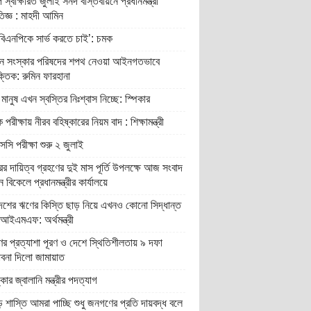
 স্বাক্ষরিত জুলাই সনদ বাস্তবায়নে প্রধানমন্ত্রী
রতিজ্ঞ : মাহদী আমিন
বিএনপিকে সার্ভ করতে চাই’: চমক
ান সংস্কার পরিষদের শপথ নেওয়া আইনগতভাবে
তিক: রুমিন ফারহানা
মানুষ এখন স্বস্তির নিঃশ্বাস নিচ্ছে: স্পিকার
 পরীক্ষায় নীরব বহিষ্কারের নিয়ম বাদ : শিক্ষামন্ত্রী
ি পরীক্ষা শুরু ২ জুলাই
র দায়িত্ব গ্রহণের দুই মাস পূর্তি উপলক্ষে আজ সংবাদ
ন বিকেলে প্রধানমন্ত্রীর কার্যালয়ে
দেশের ঋণের কিস্তি ছাড় নিয়ে এখনও কোনো সিদ্ধান্ত
আইএমএফ: অর্থমন্ত্রী
র প্রত্যাশা পূরণ ও দেশে স্থিতিশীলতায় ৯ দফা
াবনা দিলো জামায়াত
্কার জ্বালানি মন্ত্রীর পদত্যাগ
শাস্তি আমরা পাচ্ছি শুধু জনগণের প্রতি দায়বদ্ধ বলে