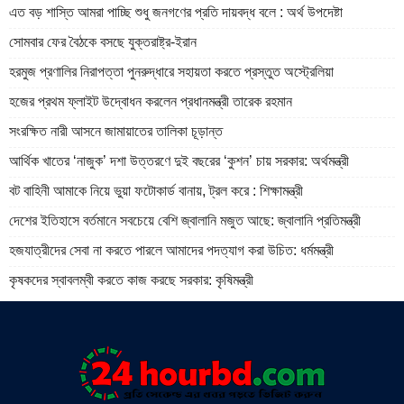
এত বড় শাস্তি আমরা পাচ্ছি শুধু জনগণের প্রতি দায়বদ্ধ বলে : অর্থ উপদেষ্টা
সোমবার ফের বৈঠকে বসছে যুক্তরাষ্ট্র-ইরান
হরমুজ প্রণালির নিরাপত্তা পুনরুদ্ধারে সহায়তা করতে প্রস্তুত অস্ট্রেলিয়া
হজের প্রথম ফ্লাইট উদ্বোধন করলেন প্রধানমন্ত্রী তারেক রহমান
সংরক্ষিত নারী আসনে জামায়াতের তালিকা চূড়ান্ত
আর্থিক খাতের ‘নাজুক’ দশা উত্তরণে দুই বছরের ‘কুশন’ চায় সরকার: অর্থমন্ত্রী
বট বাহিনী আমাকে নিয়ে ভুয়া ফটোকার্ড বানায়, ট্রল করে : শিক্ষামন্ত্রী
দেশের ইতিহাসে বর্তমানে সবচেয়ে বেশি জ্বালানি মজুত আছে: জ্বালানি প্রতিমন্ত্রী
হজযাত্রীদের সেবা না করতে পারলে আমাদের পদত্যাগ করা উচিত: ধর্মমন্ত্রী
কৃষকদের স্বাবলম্বী করতে কাজ করছে সরকার: কৃষিমন্ত্রী