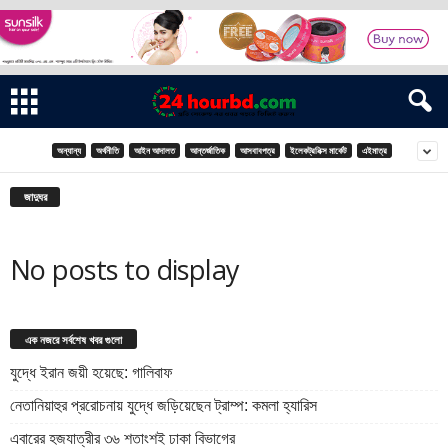
অন্যান্য
অর্থনীতি
আইন আদালত
আন্তর্জাতিক
আসবাবপত্র
ইলেকট্রনিক্স মার্কেট
এইমাত্র
জাদুঘর
No posts to display
এক নজরে সর্বশেষ খবর গুলো
যুদ্ধে ইরান জয়ী হয়েছে: গালিবাফ
নেতানিয়াহুর প্ররোচনায় যুদ্ধে জড়িয়েছেন ট্রাম্প: কমলা হ্যারিস
এবারের হজযাত্রীর ৩৬ শতাংশই ঢাকা বিভাগের