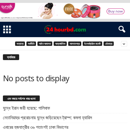
অন্যান্য
অর্থনীতি
আইন আদালত
আন্তর্জাতিক
আসবাবপত্র
ইলেকট্রনিক্স মার্কেট
এইমাত্র
ক্যারিয়ার
No posts to display
এক নজরে সর্বশেষ খবর গুলো
যুদ্ধে ইরান জয়ী হয়েছে: গালিবাফ
নেতানিয়াহুর প্ররোচনায় যুদ্ধে জড়িয়েছেন ট্রাম্প: কমলা হ্যারিস
এবারের হজযাত্রীর ৩৬ শতাংশই ঢাকা বিভাগের