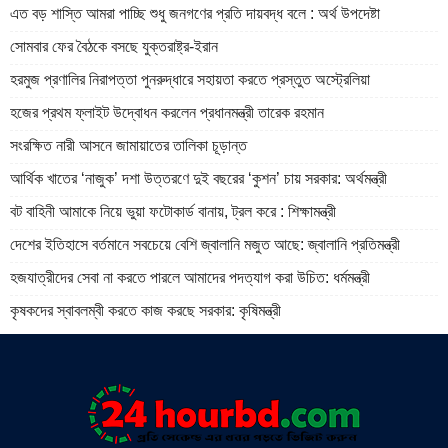
এত বড় শাস্তি আমরা পাচ্ছি শুধু জনগণের প্রতি দায়বদ্ধ বলে : অর্থ উপদেষ্টা
সোমবার ফের বৈঠকে বসছে যুক্তরাষ্ট্র-ইরান
হরমুজ প্রণালির নিরাপত্তা পুনরুদ্ধারে সহায়তা করতে প্রস্তুত অস্ট্রেলিয়া
হজের প্রথম ফ্লাইট উদ্বোধন করলেন প্রধানমন্ত্রী তারেক রহমান
সংরক্ষিত নারী আসনে জামায়াতের তালিকা চূড়ান্ত
আর্থিক খাতের ‘নাজুক’ দশা উত্তরণে দুই বছরের ‘কুশন’ চায় সরকার: অর্থমন্ত্রী
বট বাহিনী আমাকে নিয়ে ভুয়া ফটোকার্ড বানায়, ট্রল করে : শিক্ষামন্ত্রী
দেশের ইতিহাসে বর্তমানে সবচেয়ে বেশি জ্বালানি মজুত আছে: জ্বালানি প্রতিমন্ত্রী
হজযাত্রীদের সেবা না করতে পারলে আমাদের পদত্যাগ করা উচিত: ধর্মমন্ত্রী
কৃষকদের স্বাবলম্বী করতে কাজ করছে সরকার: কৃষিমন্ত্রী