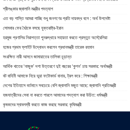
শ্রীলঙ্কার জ্বালানি মন্ত্রীর পদত্যাগ
এত বড় শাস্তি আমরা পাচ্ছি শুধু জনগণের প্রতি দায়বদ্ধ বলে : অর্থ উপদেষ্টা
সোমবার ফের বৈঠকে বসছে যুক্তরাষ্ট্র-ইরান
হরমুজ প্রণালির নিরাপত্তা পুনরুদ্ধারে সহায়তা করতে প্রস্তুত অস্ট্রেলিয়া
হজের প্রথম ফ্লাইট উদ্বোধন করলেন প্রধানমন্ত্রী তারেক রহমান
সংরক্ষিত নারী আসনে জামায়াতের তালিকা চূড়ান্ত
আর্থিক খাতের ‘নাজুক’ দশা উত্তরণে দুই বছরের ‘কুশন’ চায় সরকার: অর্থমন্ত্রী
বট বাহিনী আমাকে নিয়ে ভুয়া ফটোকার্ড বানায়, ট্রল করে : শিক্ষামন্ত্রী
দেশের ইতিহাসে বর্তমানে সবচেয়ে বেশি জ্বালানি মজুত আছে: জ্বালানি প্রতিমন্ত্রী
হজযাত্রীদের সেবা না করতে পারলে আমাদের পদত্যাগ করা উচিত: ধর্মমন্ত্রী
কৃষকদের স্বাবলম্বী করতে কাজ করছে সরকার: কৃষিমন্ত্রী