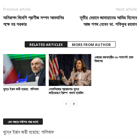
Previous article
Next article
অনিরাপদ বিদেশি প্রাণীজ সম্পদ আমদানির
তৃতীয় মেয়াদে জামায়াতের আমির হিসেবে
পক্ষে নয় সরকার
আজ শপথ নেবেন ডা. শফিকুর রহমান
RELATED ARTICLES
MORE FROM AUTHOR
এবারের হজযাত্রীর ৩৬ শতাংশই ঢাকা
বিভাগের
যুদ্ধে ইরান জয়ী হয়েছে: গালিবাফ
নেতানিয়াহুর প্ররোচনায় যুদ্ধে
জড়িয়েছেন ট্রাম্প: কমলা হ্যারিস
এক নজরে সর্বশেষ খবর গুলো
যুদ্ধে ইরান জয়ী হয়েছে: গালিবাফ