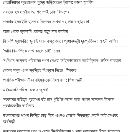
নেতানিয়াহুর প্ররোচনায় যুদ্ধে জড়িয়েছেন ট্রাম্প: কমলা হ্যারিস
এবারের হজযাত্রীর ৩৬ শতাংশই ঢাকা বিভাগের
গাজ্জায় ইসরাইলি হামলায় নিহতের সংখ্যা ৭২ হাজার ছাড়ালো
আজ থেকে জ্বালানি তেলের নতুন দাম কার্যকর
বিএনপি স্বাক্ষরিত জুলাই সনদ বাস্তবায়নে প্রধানমন্ত্রী দৃঢ়প্রতিজ্ঞ : মাহদী আমিন
‘আমি বিএনপিকে সার্ভ করতে চাই’: চমক
সংবিধান সংস্কার পরিষদের শপথ নেওয়া আইনগতভাবে অযৌক্তিক: রুমিন ফারহানা
দেশের মানুষ এখন স্বস্তির নিঃশ্বাস নিচ্ছে: স্পিকার
পাবলিক পরীক্ষায় নীরব বহিষ্কারের নিয়ম বাদ : শিক্ষামন্ত্রী
এইচএসসি পরীক্ষা শুরু ২ জুলাই
সরকারের দায়িত্ব গ্রহণের দুই মাস পূর্তি উপলক্ষে আজ সংবাদ সম্মেলন বিকেলে
প্রধানমন্ত্রীর কার্যালয়ে
বাংলাদেশের ঋণের কিস্তি ছাড় নিয়ে এখনও কোনো সিদ্ধান্ত নেয়নি আইএমএফ:
অর্থমন্ত্রী
জনগণের প্রত্যাশা পূরণ ও দেশে স্থিতিশীলতায় ৯ দফা প্রস্তাবনা দিলো জামায়াত