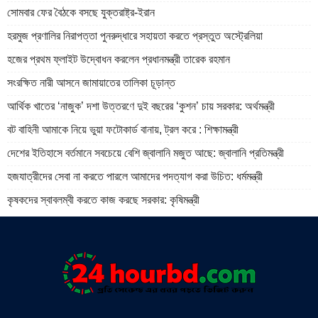
সোমবার ফের বৈঠকে বসছে যুক্তরাষ্ট্র-ইরান
হরমুজ প্রণালির নিরাপত্তা পুনরুদ্ধারে সহায়তা করতে প্রস্তুত অস্ট্রেলিয়া
হজের প্রথম ফ্লাইট উদ্বোধন করলেন প্রধানমন্ত্রী তারেক রহমান
সংরক্ষিত নারী আসনে জামায়াতের তালিকা চূড়ান্ত
আর্থিক খাতের ‘নাজুক’ দশা উত্তরণে দুই বছরের ‘কুশন’ চায় সরকার: অর্থমন্ত্রী
বট বাহিনী আমাকে নিয়ে ভুয়া ফটোকার্ড বানায়, ট্রল করে : শিক্ষামন্ত্রী
দেশের ইতিহাসে বর্তমানে সবচেয়ে বেশি জ্বালানি মজুত আছে: জ্বালানি প্রতিমন্ত্রী
হজযাত্রীদের সেবা না করতে পারলে আমাদের পদত্যাগ করা উচিত: ধর্মমন্ত্রী
কৃষকদের স্বাবলম্বী করতে কাজ করছে সরকার: কৃষিমন্ত্রী