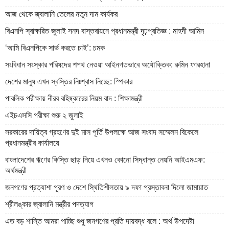
আজ থেকে জ্বালানি তেলের নতুন দাম কার্যকর
বিএনপি স্বাক্ষরিত জুলাই সনদ বাস্তবায়নে প্রধানমন্ত্রী দৃঢ়প্রতিজ্ঞ : মাহদী আমিন
‘আমি বিএনপিকে সার্ভ করতে চাই’: চমক
সংবিধান সংস্কার পরিষদের শপথ নেওয়া আইনগতভাবে অযৌক্তিক: রুমিন ফারহানা
দেশের মানুষ এখন স্বস্তির নিঃশ্বাস নিচ্ছে: স্পিকার
পাবলিক পরীক্ষায় নীরব বহিষ্কারের নিয়ম বাদ : শিক্ষামন্ত্রী
এইচএসসি পরীক্ষা শুরু ২ জুলাই
সরকারের দায়িত্ব গ্রহণের দুই মাস পূর্তি উপলক্ষে আজ সংবাদ সম্মেলন বিকেলে
প্রধানমন্ত্রীর কার্যালয়ে
বাংলাদেশের ঋণের কিস্তি ছাড় নিয়ে এখনও কোনো সিদ্ধান্ত নেয়নি আইএমএফ:
অর্থমন্ত্রী
জনগণের প্রত্যাশা পূরণ ও দেশে স্থিতিশীলতায় ৯ দফা প্রস্তাবনা দিলো জামায়াত
শ্রীলঙ্কার জ্বালানি মন্ত্রীর পদত্যাগ
এত বড় শাস্তি আমরা পাচ্ছি শুধু জনগণের প্রতি দায়বদ্ধ বলে : অর্থ উপদেষ্টা