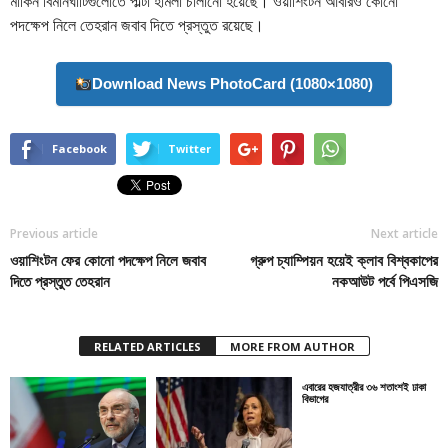
মার্কিন বিমানঘাঁটিগুলোতে পাল্টা হামলা চালানো হয়েছে। ওয়াশিংটন আবারও কোনো
পদক্ষেপ নিলে তেহরান জবাব দিতে প্রস্তুত রয়েছে।
Download News PhotoCard (1080×1080)
Facebook
Twitter
Previous article
Next article
ওয়াশিংটন ফের কোনো পদক্ষেপ নিলে জবাব
গ্রুপ চ্যাম্পিয়ন হয়েই ক্লাব বিশ্বকাপের
দিতে প্রস্তুত তেহরান
নকআউট পর্বে পিএসজি
RELATED ARTICLES
MORE FROM AUTHOR
এবারের হজযাত্রীর ৩৬ শতাংশই ঢাকা
বিভাগের