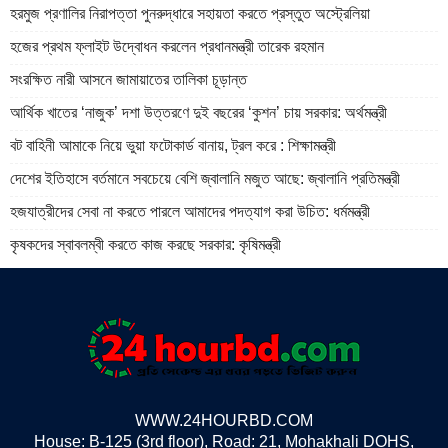
হরমুজ প্রণালির নিরাপত্তা পুনরুদ্ধারে সহায়তা করতে প্রস্তুত অস্ট্রেলিয়া
হজের প্রথম ফ্লাইট উদ্বোধন করলেন প্রধানমন্ত্রী তারেক রহমান
সংরক্ষিত নারী আসনে জামায়াতের তালিকা চূড়ান্ত
আর্থিক খাতের ‘নাজুক’ দশা উত্তরণে দুই বছরের ‘কুশন’ চায় সরকার: অর্থমন্ত্রী
বট বাহিনী আমাকে নিয়ে ভুয়া ফটোকার্ড বানায়, ট্রল করে : শিক্ষামন্ত্রী
দেশের ইতিহাসে বর্তমানে সবচেয়ে বেশি জ্বালানি মজুত আছে: জ্বালানি প্রতিমন্ত্রী
হজযাত্রীদের সেবা না করতে পারলে আমাদের পদত্যাগ করা উচিত: ধর্মমন্ত্রী
কৃষকদের স্বাবলম্বী করতে কাজ করছে সরকার: কৃষিমন্ত্রী
WWW.24HOURBD.COM
House: B-125 (3rd floor), Road: 21, Mohakhali DOHS,