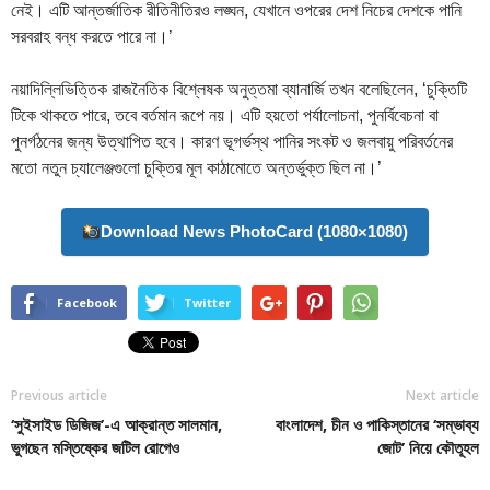
নেই। এটি আন্তর্জাতিক রীতিনীতিরও লঙ্ঘন, যেখানে ওপরের দেশ নিচের দেশকে পানি
সরবরাহ বন্ধ করতে পারে না।’
নয়াদিল্লিভিত্তিক রাজনৈতিক বিশ্লেষক অনুত্তমা ব্যানার্জি তখন বলেছিলেন, ‘চুক্তিটি
টিকে থাকতে পারে, তবে বর্তমান রূপে নয়। এটি হয়তো পর্যালোচনা, পুনর্বিবেচনা বা
পুনর্গঠনের জন্য উত্থাপিত হবে। কারণ ভূগর্ভস্থ পানির সংকট ও জলবায়ু পরিবর্তনের
মতো নতুন চ্যালেঞ্জগুলো চুক্তির মূল কাঠামোতে অন্তর্ভুক্ত ছিল না।’
Download News PhotoCard (1080×1080)
Facebook
Twitter
Previous article
Next article
‘সুইসাইড ডিজিজ’-এ আক্রান্ত সালমান,
বাংলাদেশ, চীন ও পাকিস্তানের ‘সম্ভাব্য
ভুগছেন মস্তিষ্কের জটিল রোগেও
জোট’ নিয়ে কৌতূহল