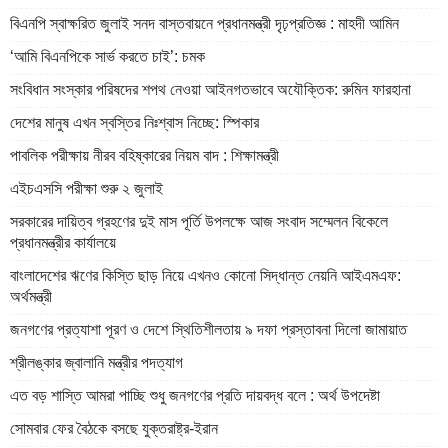
বিএনপি স্বাক্ষরিত জুলাই সনদ বাস্তবায়নে প্রধানমন্ত্রী দৃঢ়প্রতিজ্ঞ : মাহদী আমিন
‘আমি বিএনপিকে সার্ভ করতে চাই’: চমক
সংবিধান সংস্কার পরিষদের শপথ নেওয়া আইনগতভাবে অযৌক্তিক: রুমিন ফারহানা
দেশের মানুষ এখন স্বস্তির নিঃশ্বাস নিচ্ছে: স্পিকার
পাবলিক পরীক্ষায় নীরব বহিষ্কারের নিয়ম বাদ : শিক্ষামন্ত্রী
এইচএসসি পরীক্ষা শুরু ২ জুলাই
সরকারের দায়িত্ব গ্রহণের দুই মাস পূর্তি উপলক্ষে আজ সংবাদ সম্মেলন বিকেলে
প্রধানমন্ত্রীর কার্যালয়ে
বাংলাদেশের ঋণের কিস্তি ছাড় নিয়ে এখনও কোনো সিদ্ধান্ত নেয়নি আইএমএফ:
অর্থমন্ত্রী
জনগণের প্রত্যাশা পূরণ ও দেশে স্থিতিশীলতায় ৯ দফা প্রস্তাবনা দিলো জামায়াত
শ্রীলঙ্কার জ্বালানি মন্ত্রীর পদত্যাগ
এত বড় শাস্তি আমরা পাচ্ছি শুধু জনগণের প্রতি দায়বদ্ধ বলে : অর্থ উপদেষ্টা
সোমবার ফের বৈঠকে বসছে যুক্তরাষ্ট্র-ইরান