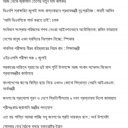
আজ থেকে জ্বালানি তেলের নতুন দাম কার্যকর
বিএনপি স্বাক্ষরিত জুলাই সনদ বাস্তবায়নে প্রধানমন্ত্রী দৃঢ়প্রতিজ্ঞ : মাহদী আমিন
‘আমি বিএনপিকে সার্ভ করতে চাই’: চমক
সংবিধান সংস্কার পরিষদের শপথ নেওয়া আইনগতভাবে অযৌক্তিক: রুমিন ফারহানা
দেশের মানুষ এখন স্বস্তির নিঃশ্বাস নিচ্ছে: স্পিকার
পাবলিক পরীক্ষায় নীরব বহিষ্কারের নিয়ম বাদ : শিক্ষামন্ত্রী
এইচএসসি পরীক্ষা শুরু ২ জুলাই
সরকারের দায়িত্ব গ্রহণের দুই মাস পূর্তি উপলক্ষে আজ সংবাদ সম্মেলন বিকেলে
প্রধানমন্ত্রীর কার্যালয়ে
বাংলাদেশের ঋণের কিস্তি ছাড় নিয়ে এখনও কোনো সিদ্ধান্ত নেয়নি আইএমএফ:
অর্থমন্ত্রী
জনগণের প্রত্যাশা পূরণ ও দেশে স্থিতিশীলতায় ৯ দফা প্রস্তাবনা দিলো জামায়াত
শ্রীলঙ্কার জ্বালানি মন্ত্রীর পদত্যাগ
এত বড় শাস্তি আমরা পাচ্ছি শুধু জনগণের প্রতি দায়বদ্ধ বলে : অর্থ উপদেষ্টা
সোমবার ফের বৈঠকে বসছে যুক্তরাষ্ট্র-ইরান