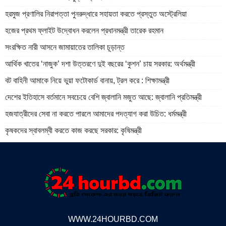
হরমুজ প্রণালির নিরাপত্তা পুনরুদ্ধারে সহায়তা করতে প্রস্তুত অস্ট্রেলিয়া
হজের প্রথম ফ্লাইট উদ্বোধন করলেন প্রধানমন্ত্রী তারেক রহমান
সংরক্ষিত নারী আসনে জামায়াতের তালিকা চূড়ান্ত
আর্থিক খাতের ‘নাজুক’ দশা উত্তরণে দুই বছরের ‘কুশন’ চায় সরকার: অর্থমন্ত্রী
বট বাহিনী আমাকে নিয়ে ভুয়া ফটোকার্ড বানায়, ট্রল করে : শিক্ষামন্ত্রী
দেশের ইতিহাসে বর্তমানে সবচেয়ে বেশি জ্বালানি মজুত আছে: জ্বালানি প্রতিমন্ত্রী
হজযাত্রীদের সেবা না করতে পারলে আমাদের পদত্যাগ করা উচিত: ধর্মমন্ত্রী
কৃষকদের স্বাবলম্বী করতে কাজ করছে সরকার: কৃষিমন্ত্রী
WWW.24HOURBD.COM