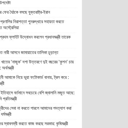
উপদেষ্টা
 ফের বৈঠকে বসছে যুক্তরাষ্ট্র-ইরান
প্রণালির নিরাপত্তা পুনরুদ্ধারে সহায়তা করতে
ুত অস্ট্রেলিয়া
্রথম ফ্লাইট উদ্বোধন করলেন প্রধানমন্ত্রী তারেক
িত নারী আসনে জামায়াতের তালিকা চূড়ান্ত
 খাতের ‘নাজুক’ দশা উত্তরণে দুই বছরের ‘কুশন’ চায়
অর্থমন্ত্রী
িনী আমাকে নিয়ে ভুয়া ফটোকার্ড বানায়, ট্রল করে :
ত্রী
ইতিহাসে বর্তমানে সবচেয়ে বেশি জ্বালানি মজুত আছে:
ি প্রতিমন্ত্রী
্রীদের সেবা না করতে পারলে আমাদের পদত্যাগ করা
র্মমন্ত্রী
র স্বাবলম্বী করতে কাজ করছে সরকার: কৃষিমন্ত্রী