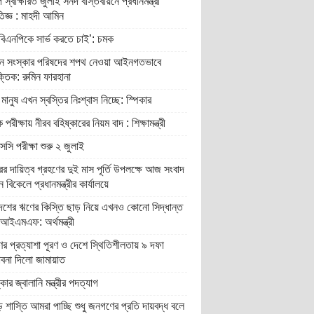
 স্বাক্ষরিত জুলাই সনদ বাস্তবায়নে প্রধানমন্ত্রী
রতিজ্ঞ : মাহদী আমিন
বিএনপিকে সার্ভ করতে চাই’: চমক
ান সংস্কার পরিষদের শপথ নেওয়া আইনগতভাবে
তিক: রুমিন ফারহানা
মানুষ এখন স্বস্তির নিঃশ্বাস নিচ্ছে: স্পিকার
 পরীক্ষায় নীরব বহিষ্কারের নিয়ম বাদ : শিক্ষামন্ত্রী
ি পরীক্ষা শুরু ২ জুলাই
র দায়িত্ব গ্রহণের দুই মাস পূর্তি উপলক্ষে আজ সংবাদ
ন বিকেলে প্রধানমন্ত্রীর কার্যালয়ে
দেশের ঋণের কিস্তি ছাড় নিয়ে এখনও কোনো সিদ্ধান্ত
আইএমএফ: অর্থমন্ত্রী
র প্রত্যাশা পূরণ ও দেশে স্থিতিশীলতায় ৯ দফা
াবনা দিলো জামায়াত
্কার জ্বালানি মন্ত্রীর পদত্যাগ
শাস্তি আমরা পাচ্ছি শুধু জনগণের প্রতি দায়বদ্ধ বলে