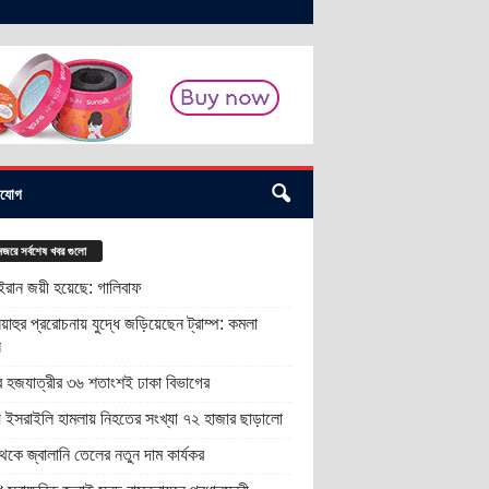
াযোগ
জরে সর্বশেষ খবর গুলো
 ইরান জয়ী হয়েছে: গালিবাফ
য়াহুর প্ররোচনায় যুদ্ধে জড়িয়েছেন ট্রাম্প: কমলা
স
র হজযাত্রীর ৩৬ শতাংশই ঢাকা বিভাগের
ায় ইসরাইলি হামলায় নিহতের সংখ্যা ৭২ হাজার ছাড়ালো
কে জ্বালানি তেলের নতুন দাম কার্যকর