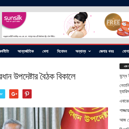
র্থনীতি
আন্তর্জাতিক
খেলা
বিনোদন
অন্যান্য
জেলার খবর
যোগ
এক ন
রধান উপদেষ্টার বৈঠক বিকালে
যুদ্ধে
নেতানি
হ্যারি
er
এবারে
গাজ্জ
আজ থে