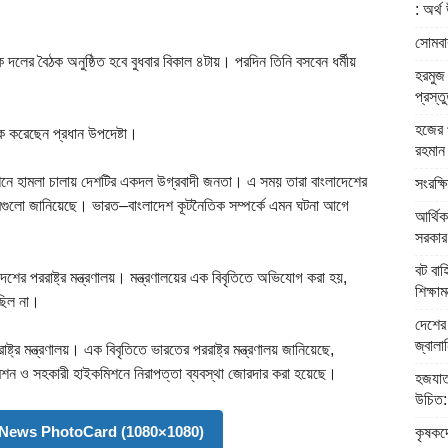
: অর্থ 
সোমবার
 দলের বৈঠক অনুষ্ঠিত হবে বুধবার বিকাল ৪টায়। পরদিন তিনি বসবেন ধর্মীয়
হরমুজ 
প্রস্ত
হজের প
ক করেছেন প্রধান উপদেষ্টা।
রহমান
নে হামলা চালায় দেশটির একদল উগ্রবাদী জনতা। এ সময় তারা বাংলাদেশের
সংরক্ষ
যমগুলো জানিয়েছে। ভারত–বাংলাদেশ কূটনৈতিক সম্পর্কে এমন ঘটনা আগে
আর্থিক
সরকার: 
বট বাহ
দেশের পররাষ্ট্র মন্ত্রণালয়। মন্ত্রণালয়ের এক বিবৃতিতে অভিযোগ করা হয়,
শিক্ষামন্
 ছিল না।
দেশের 
জ্বালান
ট্র মন্ত্রণালয়। এক বিবৃতিতে ভারতের পররাষ্ট্র মন্ত্রণালয় জানিয়েছে,
িশন ও সহকারী হাইকমিশনে নিরাপত্তা ব্যবস্থা জোরদার করা হয়েছে।
হজযাত
উচিত: ধ
News PhotoCard (1080×1080)
কৃষকদে