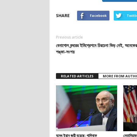
SHARE
Facebook
Twitt
Previous article
বেনাপোল বন্দরের ইমিগ্রেশনে চিরচেনা ভিড় নেই, অনেকে
শঙ্কা-সংশয়
RELATED ARTICLES
MORE FROM AUTH
যুদ্ধে ইরান জয়ী হয়েছে: গালিবাফ
নেতানিয়াহু