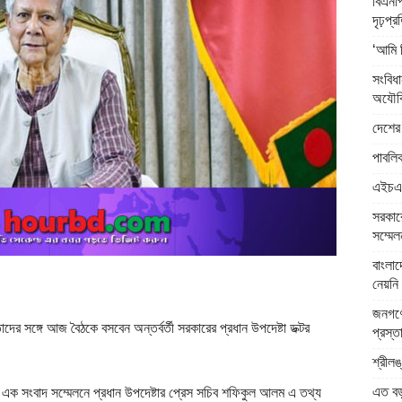
বিএনপি
দৃঢ়প্
‘আমি 
সংবিধ
অযৌক্
দেশের 
পাবলিক
এইচএসস
সরকারে
সম্মেল
বাংলা
নেয়নি 
জনগণে
র সঙ্গে আজ বৈঠকে বসবেন অন্তর্বর্তী সরকারের প্রধান উপদেষ্টা ডক্টর
প্রস্ত
শ্রীলঙ
এত বড় 
ে এক সংবাদ সম্মেলনে প্রধান উপদেষ্টার প্রেস সচিব শফিকুল আলম এ তথ্য