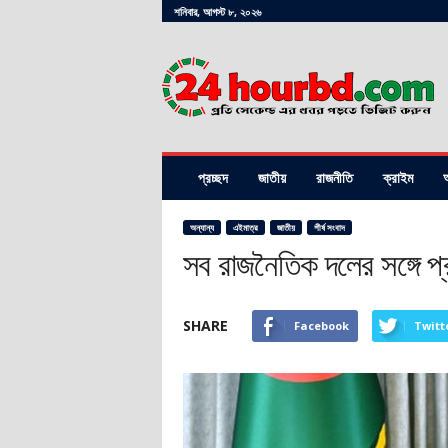
শনিবার, আগস্ট ৮, ২০২৬
24hourbd.com
প্রচ্ছদ
জাতীয়
রাজনীতি
ক্রাইম
অ
অন্যান্য
এইমাত্র
জাতীয়
শীর্ষ সংবাদ
সব রাজনৈতিক দলের সঙ্গে প্
SHARE
Facebook
Twitt