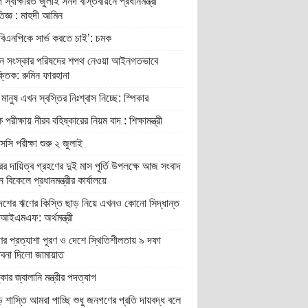
 স্বাক্ষরিত জুলাই সনদ বাস্তবায়নে প্রধানমন্ত্রী
রতিজ্ঞ : মাহদী আমিন
বিএনপিকে সার্ভ করতে চাই’: চমক
ান সংস্কার পরিষদের শপথ নেওয়া আইনগতভাবে
তিক: রুমিন ফারহানা
মানুষ এখন স্বস্তির নিঃশ্বাস নিচ্ছে: স্পিকার
 পরীক্ষায় নীরব বহিষ্কারের নিয়ম বাদ : শিক্ষামন্ত্রী
ি পরীক্ষা শুরু ২ জুলাই
র দায়িত্ব গ্রহণের দুই মাস পূর্তি উপলক্ষে আজ সংবাদ
ন বিকেলে প্রধানমন্ত্রীর কার্যালয়ে
দেশের ঋণের কিস্তি ছাড় নিয়ে এখনও কোনো সিদ্ধান্ত
আইএমএফ: অর্থমন্ত্রী
র প্রত্যাশা পূরণ ও দেশে স্থিতিশীলতায় ৯ দফা
াবনা দিলো জামায়াত
্কার জ্বালানি মন্ত্রীর পদত্যাগ
শাস্তি আমরা পাচ্ছি শুধু জনগণের প্রতি দায়বদ্ধ বলে