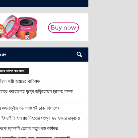
াযোগ
জরে সর্বশেষ খবর গুলো
 ইরান জয়ী হয়েছে: গালিবাফ
য়াহুর প্ররোচনায় যুদ্ধে জড়িয়েছেন ট্রাম্প: কমলা
স
র হজযাত্রীর ৩৬ শতাংশই ঢাকা বিভাগের
ায় ইসরাইলি হামলায় নিহতের সংখ্যা ৭২ হাজার ছাড়ালো
কে জ্বালানি তেলের নতুন দাম কার্যকর