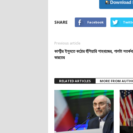
Download 
SHARE
Facebook
Twitt
Previous article
কাশ্মীর ইস্যুতে কঠোর হুঁশিয়ারি শাহবাজের, পালটা সতর্কবার
ভারতের
RELATED ARTICLES
MORE FROM AUTH