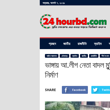
শুক্রবার, আগস্ট ৭, ২০২৬
24hourbd.com
প্রচ্ছদ
জাতীয়
রাজনীতি
ক্রাইম
অ
আইন আদালত
এইমাত্র
ক্রাইম
জাতীয়
রাজনীতি
শীর্ষ সংবাদ
ভাঙ্গায় আ.লীগ নেতা বাদল মু
নির্মাণ
SHARE
Facebook
Twitt