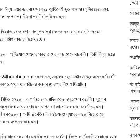
: অর্থ 
িক বিদ্যালয়ের জায়গা দখল করে প্রতিবেশী মৃত শাজাহান মুন্সির ছেলে মো.
সোমবার
ধারণ সম্পাদক) সীমানা প্রাচীর তৈরি করছেন।
হরমুজ 
প্রস্ত
ে বিদ্যালয়ের জায়গা দখলমুক্ত করার কাজে বাধা দেওয়ার চেষ্টা করেন।
ে নির্মাণ কাজ চালিয়ে যাচ্ছেন।
হজের প
রহমান
েছেন। অভিযোগ দেওয়ার পরও তাদের কাজ থেমে থাকেনি। তিনি বিদ্যালয়ের
সংরক্ষ
েন।
আর্থিক
সরকার: 
ুদা 24hourbd.com কে জানান, স্কুলের হেডমাস্টার সাহেব আমাকে বিষয়টি
অবগত হয়ে দখলকারীদের কাজ বন্ধ রাখার নির্দেশ দিয়েছি।
বট বাহ
শিক্ষামন্
ি নির্মিত হয়েছে। এ পর্যন্ত কোনোদিন কেউ হস্তক্ষেপ করেনি। সুযোগ
দেশের 
 স্কুল ঘেঁষে সামনের প্রায় ৭০ শতাংশ জায়গা সব বন্ধ করে দিয়েছেন।
জ্বালান
 নির্মাণ করেছেন। আমি দুই-তিন দিন ইউএনও স্যারের কাছে গিয়ে তাকে
হজযাত
াণ কাজ সম্পন্ন করেছেন।
উচিত: ধ
কৃষকদে
 নির্মান কাজে কোন প্রকার বাঁধা প্রদান করেনি। বিগত ফ্যাসিবাদী সরকারের সময়