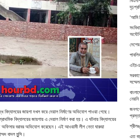
বিএনপি
দৃঢ়প্
‘আমি 
সংবিধ
অযৌক্
দেশের 
পাবলিক
এইচএসস
সরকারে
সম্মেল
বাংলা
নেয়নি 
জনগণে
্ধে বিদ্যালয়ের জায়গা দখল করে দেয়াল নির্মাণের অভিযোগ পাওয়া গেছে।
প্রস্ত
প্রাথমিক বিদ্যালয়ের জায়গায় এ দেয়াল নির্মাণ করা হয়। এ ঘটনায় বিদ্যালয়ের
শ্রীলঙ
বাহী অফিসার বরাবর অভিযোগ করেছেন। এই আওয়ামী লীগ নেতা ঘারুয়া
মদ বাদল মুন্সি।
এত বড় 