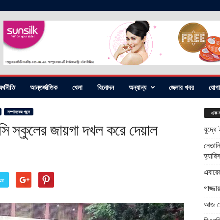
র্থনীতি
আন্তর্জাতিক
খেলা
বিনোদন
অন্যান্য
জেলার খবর
যোগ
সম্পাদকের পছন্দ
এক ন
ন্সি স্কুলের জায়গা দখল করে দেয়াল
যুদ্ধে
নেতানি
হ্যারি
এবারে
er
গাজ্জ
আজ থে