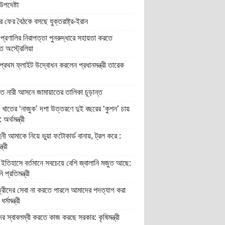
উপদেষ্টা
 ফের বৈঠকে বসছে যুক্তরাষ্ট্র-ইরান
প্রণালির নিরাপত্তা পুনরুদ্ধারে সহায়তা করতে
ুত অস্ট্রেলিয়া
্রথম ফ্লাইট উদ্বোধন করলেন প্রধানমন্ত্রী তারেক
িত নারী আসনে জামায়াতের তালিকা চূড়ান্ত
 খাতের ‘নাজুক’ দশা উত্তরণে দুই বছরের ‘কুশন’ চায়
অর্থমন্ত্রী
িনী আমাকে নিয়ে ভুয়া ফটোকার্ড বানায়, ট্রল করে :
ত্রী
ইতিহাসে বর্তমানে সবচেয়ে বেশি জ্বালানি মজুত আছে:
ি প্রতিমন্ত্রী
্রীদের সেবা না করতে পারলে আমাদের পদত্যাগ করা
র্মমন্ত্রী
র স্বাবলম্বী করতে কাজ করছে সরকার: কৃষিমন্ত্রী