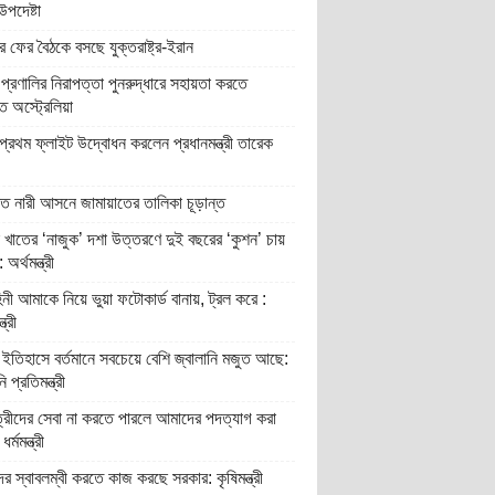
উপদেষ্টা
 ফের বৈঠকে বসছে যুক্তরাষ্ট্র-ইরান
প্রণালির নিরাপত্তা পুনরুদ্ধারে সহায়তা করতে
ুত অস্ট্রেলিয়া
্রথম ফ্লাইট উদ্বোধন করলেন প্রধানমন্ত্রী তারেক
িত নারী আসনে জামায়াতের তালিকা চূড়ান্ত
 খাতের ‘নাজুক’ দশা উত্তরণে দুই বছরের ‘কুশন’ চায়
অর্থমন্ত্রী
িনী আমাকে নিয়ে ভুয়া ফটোকার্ড বানায়, ট্রল করে :
ত্রী
ইতিহাসে বর্তমানে সবচেয়ে বেশি জ্বালানি মজুত আছে:
ি প্রতিমন্ত্রী
্রীদের সেবা না করতে পারলে আমাদের পদত্যাগ করা
র্মমন্ত্রী
র স্বাবলম্বী করতে কাজ করছে সরকার: কৃষিমন্ত্রী