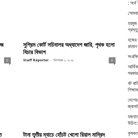
: অর্থ 
সোমবার
হরমুজ 
প্রস্ত
হজের প
জে
সুপ্রিম কোর্ট সচিবালয় অধ্যাদেশ জারি, পৃথক হলো
রহমান
বিচার বিভাগ
সংরক্ষ
Staff Reporter
-
ডিসেম্বর ১, ২০২৫
0
0
আর্থিক
সরকার: 
বট বাহ
শিক্ষামন্
দেশের 
জ্বালান
হজযাত
উচিত: ধ
কৃষকদে
ত
টানা তৃতীয় ম্যাচে হোঁচট খেলো রিয়াল মাদ্রিদ