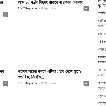
বিএনপি
ের
আজ ১০ ঘণ্টা বিদ্যুৎ থাকবে না যেসব এলাকায়
দৃঢ়প্
Staff Reporter
-
ডিসেম্বর ১, ২০২৫
0
‘আমি 
0
সংবিধ
অযৌক্
দেশের 
পাবলিক
এইচএসস
সরকারে
সম্মেল
বাংলা
্ধে
ভয়াবহ ঝড়ের কবলে এশিয়া : চার দেশে মৃত ৯
নেয়নি 
শতাধিক, নিখোঁজ...
জনগণে
Staff Reporter
-
ডিসেম্বর ১, ২০২৫
0
0
প্রস্ত
শ্রীলঙ
এত বড় 