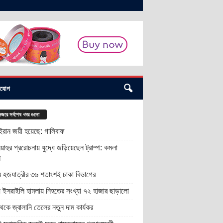
াযোগ
জরে সর্বশেষ খবর গুলো
 ইরান জয়ী হয়েছে: গালিবাফ
য়াহুর প্ররোচনায় যুদ্ধে জড়িয়েছেন ট্রাম্প: কমলা
স
র হজযাত্রীর ৩৬ শতাংশই ঢাকা বিভাগের
ায় ইসরাইলি হামলায় নিহতের সংখ্যা ৭২ হাজার ছাড়ালো
কে জ্বালানি তেলের নতুন দাম কার্যকর