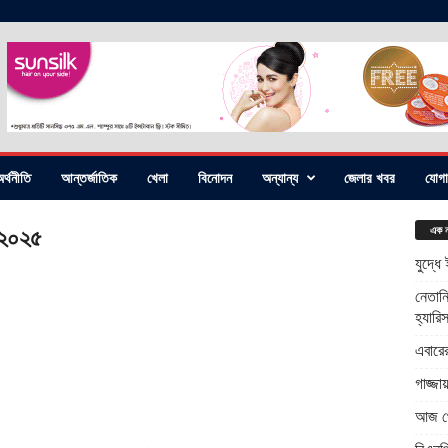
র্থনীতি
আন্তর্জাতিক
খেলা
বিনোদন
অন্যান্য
জেলার খবর
যোগ
 ২০২৫
এক ন
যুদ্ধে
নেতানি
হ্যারি
এবারে
গাজ্জ
আজ থে