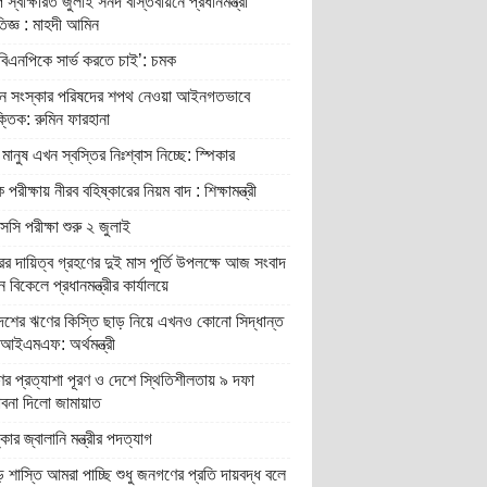
 স্বাক্ষরিত জুলাই সনদ বাস্তবায়নে প্রধানমন্ত্রী
রতিজ্ঞ : মাহদী আমিন
বিএনপিকে সার্ভ করতে চাই’: চমক
ান সংস্কার পরিষদের শপথ নেওয়া আইনগতভাবে
তিক: রুমিন ফারহানা
মানুষ এখন স্বস্তির নিঃশ্বাস নিচ্ছে: স্পিকার
 পরীক্ষায় নীরব বহিষ্কারের নিয়ম বাদ : শিক্ষামন্ত্রী
ি পরীক্ষা শুরু ২ জুলাই
র দায়িত্ব গ্রহণের দুই মাস পূর্তি উপলক্ষে আজ সংবাদ
ন বিকেলে প্রধানমন্ত্রীর কার্যালয়ে
দেশের ঋণের কিস্তি ছাড় নিয়ে এখনও কোনো সিদ্ধান্ত
আইএমএফ: অর্থমন্ত্রী
র প্রত্যাশা পূরণ ও দেশে স্থিতিশীলতায় ৯ দফা
াবনা দিলো জামায়াত
্কার জ্বালানি মন্ত্রীর পদত্যাগ
শাস্তি আমরা পাচ্ছি শুধু জনগণের প্রতি দায়বদ্ধ বলে