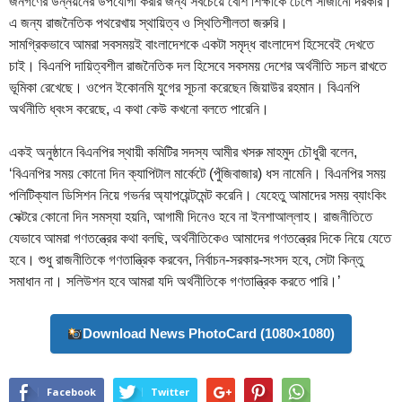
জনগণের উন্নয়নের উপযোগী করার জন্য সবচেয়ে বেশি শিক্ষাকে ঢেলে সাজানো দরকার।
এ জন্য রাজনৈতিক পথরেখায় স্থায়িত্ব ও স্থিতিশীলতা জরুরি।
সামগ্রিকভাবে আমরা সবসময়ই বাংলাদেশকে একটা সমৃদ্ধ বাংলাদেশ হিসেবেই দেখতে
চাই। বিএনপি দায়িত্বশীল রাজনৈতিক দল হিসেবে সবসময় দেশের অর্থনীতি সচল রাখতে
ভূমিকা রেখেছে। ওপেন ইকোনমি যুগের সূচনা করেছেন জিয়াউর রহমান। বিএনপি
অর্থনীতি ধ্বংস করেছে, এ কথা কেউ কখনো বলতে পারেনি।
একই অনুষ্ঠানে বিএনপির স্থায়ী কমিটির সদস্য আমীর খসরু মাহমুদ চৌধুরী বলেন,
‘বিএনপির সময় কোনো দিন ক্যাপিটাল মার্কেটে (পুঁজিবাজার) ধস নামেনি। বিএনপির সময়
পলিটিক্যাল ডিসিশন নিয়ে গভর্নর অ্যাপয়েন্টমেন্ট করেনি। যেহেতু আমাদের সময় ব্যাংকিং
সেক্টরে কোনো দিন সমস্যা হয়নি, আগামী দিনেও হবে না ইনশাআল্লাহ। রাজনীতিতে
যেভাবে আমরা গণতন্ত্রের কথা বলছি, অর্থনীতিকেও আমাদের গণতন্ত্রের দিকে নিয়ে যেতে
হবে। শুধু রাজনীতিকে গণতান্ত্রিক করবেন, নির্বাচন-সরকার-সংসদ হবে, সেটা কিন্তু
সমাধান না। সলিউশন হবে আমরা যদি অর্থনীতিকে গণতান্ত্রিক করতে পারি।’
Download News PhotoCard (1080×1080)
Facebook
Twitter