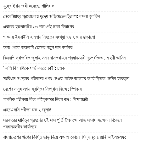
যুদ্ধে ইরান জয়ী হয়েছে: গালিবাফ
নেতানিয়াহুর প্ররোচনায় যুদ্ধে জড়িয়েছেন ট্রাম্প: কমলা হ্যারিস
এবারের হজযাত্রীর ৩৬ শতাংশই ঢাকা বিভাগের
গাজ্জায় ইসরাইলি হামলায় নিহতের সংখ্যা ৭২ হাজার ছাড়ালো
আজ থেকে জ্বালানি তেলের নতুন দাম কার্যকর
বিএনপি স্বাক্ষরিত জুলাই সনদ বাস্তবায়নে প্রধানমন্ত্রী দৃঢ়প্রতিজ্ঞ : মাহদী আমিন
‘আমি বিএনপিকে সার্ভ করতে চাই’: চমক
সংবিধান সংস্কার পরিষদের শপথ নেওয়া আইনগতভাবে অযৌক্তিক: রুমিন ফারহানা
দেশের মানুষ এখন স্বস্তির নিঃশ্বাস নিচ্ছে: স্পিকার
পাবলিক পরীক্ষায় নীরব বহিষ্কারের নিয়ম বাদ : শিক্ষামন্ত্রী
এইচএসসি পরীক্ষা শুরু ২ জুলাই
সরকারের দায়িত্ব গ্রহণের দুই মাস পূর্তি উপলক্ষে আজ সংবাদ সম্মেলন বিকেলে
প্রধানমন্ত্রীর কার্যালয়ে
বাংলাদেশের ঋণের কিস্তি ছাড় নিয়ে এখনও কোনো সিদ্ধান্ত নেয়নি আইএমএফ: