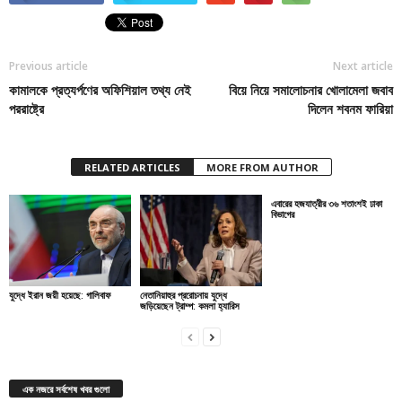
Previous article
Next article
কামালকে প্রত্যর্পণের অফিশিয়াল তথ্য নেই
বিয়ে নিয়ে সমালোচনার খোলামেলা জবাব
পররাষ্ট্রে
দিলেন শবনম ফারিয়া
RELATED ARTICLES
MORE FROM AUTHOR
এবারের হজযাত্রীর ৩৬ শতাংশই ঢাকা
বিভাগের
যুদ্ধে ইরান জয়ী হয়েছে: গালিবাফ
নেতানিয়াহুর প্ররোচনায় যুদ্ধে
জড়িয়েছেন ট্রাম্প: কমলা হ্যারিস
এক নজরে সর্বশেষ খবর গুলো