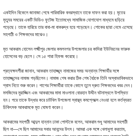
একইদিন বিকেলে জানাজা শেষে পারিবারিক কবরস্থানে তাকে দাফন করা হয়। মৃতের
মৃত্যুর সময়ের একটি ভিডিও ফুটেজ ইতোমধ্যে সামাজিক যোগাযোগ মাধ্যমে ছড়িয়ে
পড়েছে। তাকে হারিয়ে তার বাবা-মা বাকরুদ্ধ হয়ে পড়েছেন। শোকের ছায়া নেমে এসেছে
সহপাঠী ও শিক্ষকদের মাঝেও।
মৃত আকরাম হোসেন লক্ষ্মীপুর জেলার কমলনগর উপজেলার চর কাদিরা ইউনিয়নের ফারুক
হোসেনের বড় ছেলে। সে ১৫ পারা হিফজ করেছে।
প্রত্যক্ষদর্শীরা জানান, আকরাম তাহাজ্জুদ নামাজের সময় অন্যান্য শিক্ষার্থীর সঙ্গে
তাহাজ্জুদের নামাজ পড়ছিলেন। নামাজ শেষ করার ঠিক শেষ বৈঠকে তিনি অস্বাভাবিকভাবে
শ্বাস নিতে শুরু করেন। পাশের শিক্ষার্থীরা তাকে কোলে তুলে দ্রুত শিক্ষকদের খবর দেন।
মসজিদের মুয়াজ্জিন এবং আকরামের মামা মাওলানা বোরহান উদ্দীন ঘটনাস্থলে উপস্থিত
হন। পরে তাকে উদ্ধার করে চাটখিল উপজেলা স্বাস্থ্য কমপ্লেক্সে নেওয়া হলে কর্তব্যরত
চিকিৎসক আকরামকে মৃত ঘোষণা করেন।
আকরামের সহপাঠী আব্দুল হান্নান ঢাকা পোস্টকে বলেন, আকরাম শুধু আমাদের সহপাঠী
ছিল না—সে ছিল আমাদের সবার আনন্দের উৎস। আমরা এক সঙ্গে খেলাধুলা করতাম,