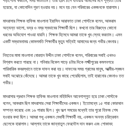
পড়াশোনা করতাম, সময় কাটাতাম। তার হঠাৎ চলে যাওয়ায় আমাদের মনে শূন্যতা তৈরি
হয়েছে, যা কোনোদিন পূরণ হওয়ার নয়। মনে হয় যেন পরিবারের একজনকে হারালাম।
মাদরাসার শিক্ষক হাফিজ মাওলানা ইয়াসিন আরাফাত ঢাকা পোস্টকে বলেন, আকরাম
অত্যন্ত ভালো, ভদ্র ও নম্র স্বভাবের শিক্ষার্থী ছিল। কখনো তার বিরুদ্ধে কোনো
ধরনের অভিযোগ পাওয়া যায়নি। শিক্ষক হিসেবে আমরা তাকে খুব স্নেহ করতাম। এমন
একটি সম্ভাবনাময় কোমলমতি শিক্ষার্থীর মৃত্যু সত্যিই আমাদের জন্য গভীর বেদনার।
নিহতের মামা মাওলানা বোরহান উদ্দীন ঢাকা পোস্টকে বলেন, পরিবারের সবাই এখনও
বিশ্বাস করতে পারছে না। শনিবার বিকেল সাড়ে ৪টার দিকে লক্ষ্মীপুরের কমলনগরে
পারিবারিক কবরস্থানে তাকে দাফন করা হয়। দাফনের সময় গ্রামের মানুষ, আত্মীয়-স্বজন
সবাই অঝোরে কেঁদেছে। আমরা তাকে খুব কাছে পেয়েছিলাম, তাই হারানোর বেদনাও তত
গভীর।
মাদরাসার প্রধান শিক্ষক হাফিজ মাওলানা মহিউদ্দিন আবেগাপ্লুত হয়ে ঢাকা পোস্টকে
বলেন, আকরাম ছিল মাদরাসার সেরা শিক্ষার্থীদের একজন। ইতোমধ্যে ১৫ পারা কোরআন
সম্পন্ন করেছে এবং ১৬ পারায় ছিল। খুব অল্প সময়ের মধ্যেই তার পুরো হিফজ শেষ
হওয়ার কথা ছিল। আমরা শুধু একজন মেধাবী শিক্ষার্থী নয়, একজন অনন্য চরিত্রবান
ছেলেকে হারালাম। আল্লাহ তাকে জান্নাতুল ফেরদৌস দান করুন এবং শোকাবহ