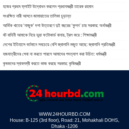
হজের প্রথম ফ্লাইট উদ্বোধন করলেন প্রধানমন্ত্রী তারেক রহমান
সংরক্ষিত নারী আসনে জামায়াতের তালিকা চূড়ান্ত
আর্থিক খাতের ‘নাজুক’ দশা উত্তরণে দুই বছরের ‘কুশন’ চায় সরকার: অর্থমন্ত্রী
বট বাহিনী আমাকে নিয়ে ভুয়া ফটোকার্ড বানায়, ট্রল করে : শিক্ষামন্ত্রী
দেশের ইতিহাসে বর্তমানে সবচেয়ে বেশি জ্বালানি মজুত আছে: জ্বালানি প্রতিমন্ত্রী
হজযাত্রীদের সেবা না করতে পারলে আমাদের পদত্যাগ করা উচিত: ধর্মমন্ত্রী
কৃষকদের স্বাবলম্বী করতে কাজ করছে সরকার: কৃষিমন্ত্রী
WWW.24HOURBD.COM
House: B-125 (3rd floor), Road: 21, Mohakhali DOHS,
Dhaka -1206